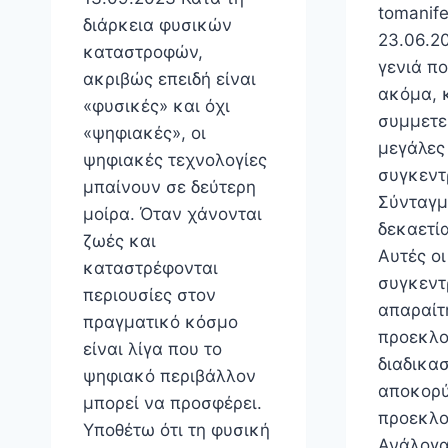
tomanife
διάρκεια φυσικών
23.06.2
καταστροφών,
γενιά π
ακριβώς επειδή είναι
ακόμα, 
«φυσικές» και όχι
συμμετεί
«ψηφιακές», οι
μεγάλες
ψηφιακές τεχνολογίες
συγκεντ
μπαίνουν σε δεύτερη
Σύνταγμ
μοίρα. Όταν χάνονται
δεκαετία
ζωές και
Αυτές οι
καταστρέφονται
συγκεντ
περιουσίες στον
απαραίτ
πραγματικό κόσμο
προεκλο
είναι λίγα που το
διαδικασ
ψηφιακό περιβάλλον
αποκορ
μπορεί να προσφέρει.
προεκλο
Υποθέτω ότι τη φυσική
Ανάλογα