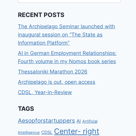
for:
RECENT POSTS
The Archipelago Seminar launched with
inaugural session on “The State as
Information Platform”
AI in German Employment Relationships:
Fourth volume in my Nomos book series
Thessaloniki Marathon 2026
Archipelago is out, open access
CDSL, Year-in-Review
TAGS
Aesopforstartuppers
AI
Artificial
Center- right
CDSL
Intelligence