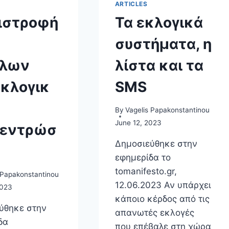
ARTICLES
ιστροφή
Τα εκλογικά
συστήματα, η
άλων
λίστα και τα
κλογικ
SMS
By
Vagelis Papakonstantinou
June 12, 2023
κεντρώσ
Δημοσιεύθηκε στην
εφημερίδα το
tomanifesto.gr,
 Papakonstantinou
12.06.2023 Αν υπάρχει
2023
κάποιο κέρδος από τις
ύθηκε στην
απανωτές εκλογές
δα
που επέβαλε στη χώρα