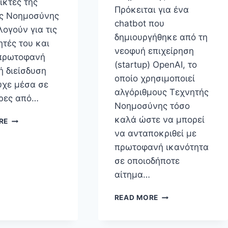
ικτές της
Πρόκειται για ένα
ς Νοημοσύνης
chatbot που
ογούν για τις
δημιουργήθηκε από τη
ητές του και
νεοφυή επιχείρηση
 πρωτοφανή
(startup) OpenAI, το
ή διείσδυση
οποίο χρησιμοποιεί
υχε μέσα σε
αλγόριθμους Τεχνητής
έρες από…
Νοημοσύνης τόσο
ΤΟ
καλά ώστε να μπορεί
RE
CHATGPT
να ανταποκριθεί με
ΚΑΙ
πρωτοφανή ικανότητα
ΤΟ
σε οποιοδήποτε
ΔΗΜΌΣΙΟ
(ΧΡΉΜΑ)
αίτημα…
THE
READ MORE
BRUSSELS
EFFECT,
Ή