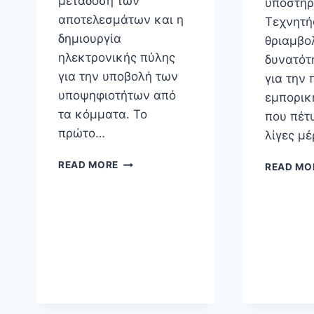
μετάδοση των
υποστηρ
αποτελεσμάτων και η
Τεχνητή
δημιουργία
θριαμβολ
ηλεκτρονικής πύλης
δυνατότ
για την υποβολή των
για την
υποψηφιοτήτων από
εμπορικ
τα κόμματα. Το
που πέτ
πρώτο…
λίγες μ
ΗΛΕΚΤΡΟΝΙΚΉ
READ MORE
READ MO
ΨΗΦΟΦΟΡΊΑ;