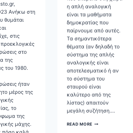
sto.gr,
η απλή αναλογική
023 Ανήκω στη
είναι τα μαθήματα
ου θυμάται
δημοκρατίας που
και
παίρνουμε από αυτές.
χε, στις
Τα σημαντικότερα
 προεκλογικές
θέματα (αν δηλαδή το
ρώσεις στο
σύστημα της απλής
α της
αναλογικής είναι
ς του 1980.
αποτελεσματικό ή αν
το σύστημα του
ρώσεις ήταν
σταυρού είναι
ητο μέρος της
καλύτερο από της
γικής
λίστας) απαιτούν
ίας, το
μεγάλη συζήτηση….
ύφωμα της
ΤΑ
γικής μάχης.
READ MORE
ΕΚΛΟΓΙΚΆ
 πόσο καλά