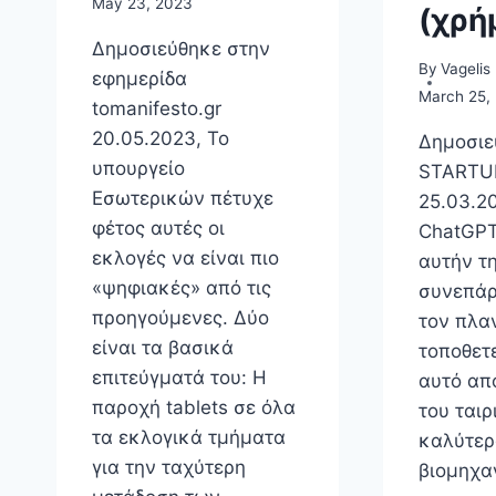
May 23, 2023
(χρή
Δημοσιεύθηκε στην
By
Vagelis
εφημερίδα
March 25,
tomanifesto.gr
20.05.2023, Το
Δημοσιε
υπουργείο
STARTU
Εσωτερικών πέτυχε
25.03.2
φέτος αυτές οι
ChatGPT
εκλογές να είναι πιο
αυτήν τη
«ψηφιακές» από τις
συνεπάρ
προηγούμενες. Δύο
τον πλα
είναι τα βασικά
τοποθετε
επιτεύγματά του: Η
αυτό απ
παροχή tablets σε όλα
του ταιρ
τα εκλογικά τμήματα
καλύτερ
για την ταχύτερη
βιομηχαν