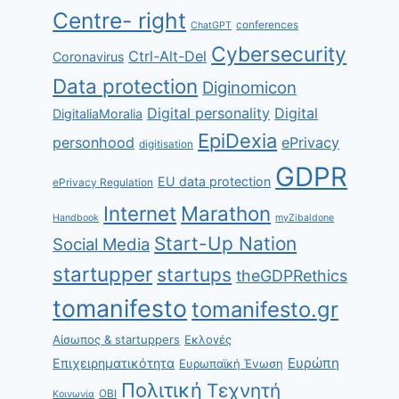
Centre- right
conferences
ChatGPT
Cybersecurity
Ctrl-Alt-Del
Coronavirus
Data protection
Diginomicon
Digital personality
Digital
DigitaliaMoralia
EpiDexia
personhood
ePrivacy
digitisation
GDPR
EU data protection
ePrivacy Regulation
Internet
Marathon
Handbook
myZibaldone
Start-Up Nation
Social Media
startupper
startups
theGDPRethics
tomanifesto
tomanifesto.gr
Αίσωπος & startuppers
Εκλογές
Ευρώπη
Επιχειρηματικότητα
Ευρωπαϊκή Ένωση
Πολιτική
Τεχνητή
ΟΒΙ
Κοινωνία