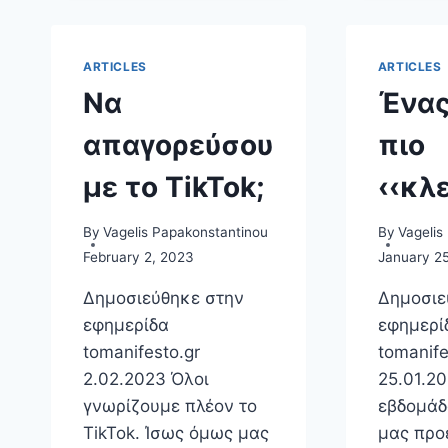
ARTICLES
ARTICLES
Να
Ένας
απαγορεύσου
πιο
με το TikTok;
‹‹κλ
By
Vagelis Papakonstantinou
By
Vagelis
February 2, 2023
January 2
Δημοσιεύθηκε στην
Δημοσιε
εφημερίδα
εφημερ
tomanifesto.gr
tomanife
2.02.2023 Όλοι
25.01.2
γνωρίζουμε πλέον το
εβδομάδ
TikTok. Ίσως όμως μας
μας προε