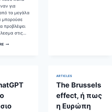
ΣΥΣΤΉΜΑΤΑ,
ιναν για
Η
από τα μεγάλα
ΛΊΣΤΑ
ΚΑΙ
 μπορούσε
ΤΑ
να προβλέψει
SMS
έλεσμα στις…
Η
RE
ΕΠΙΣΤΡΟΦΉ
ΤΩΝ
ΜΕΓΆΛΩΝ
ΠΡΟΕΚΛΟΓΙΚΏΝ
ΣΥΓΚΕΝΤΡΏΣΕΩΝ
ARTICLES
hatGPT
The Brussels
το
effect, ή πως
σιο
η Ευρώπη