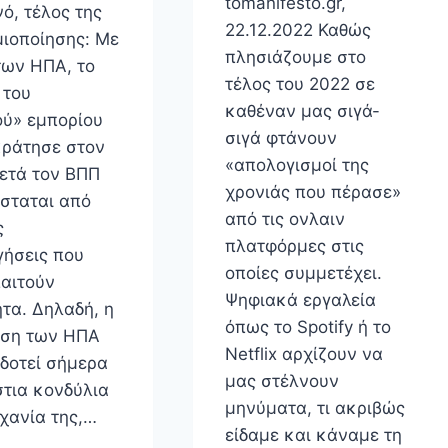
tomanifesto.gr,
νό, τέλος της
22.12.2022 Καθώς
ιοποίησης: Με
πλησιάζουμε στο
των ΗΠΑ, το
τέλος του 2022 σε
 του
καθέναν μας σιγά-
ού» εμπορίου
σιγά φτάνουν
κράτησε στον
«απολογισμοί της
ετά τον ΒΠΠ
χρονιάς που πέρασε»
ίσταται από
από τις ονλαιν
ς
πλατφόρμες στις
γήσεις που
οποίες συμμετέχει.
αιτούν
Ψηφιακά εργαλεία
τα. Δηλαδή, η
όπως το Spotify ή το
ση των ΗΠΑ
Netflix αρχίζουν να
δοτεί σήμερα
μας στέλνουν
στια κονδύλια
μηνύματα, τι ακριβώς
ηχανία της,…
είδαμε και κάναμε τη