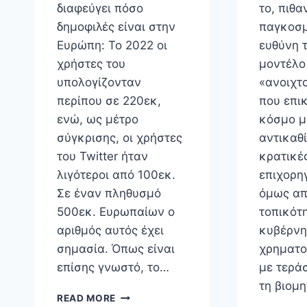
διαφεύγει πόσο
το, πιθα
δημοφιλές είναι στην
παγκοσμ
Ευρώπη: Το 2022 οι
ευθύνη 
χρήστες του
μοντέλο
υπολογίζονταν
«ανοιχτ
περίπου σε 220εκ,
που επι
ενώ, ως μέτρο
κόσμο μ
σύγκρισης, οι χρήστες
αντικαθ
του Twitter ήταν
κρατικέ
λιγότεροι από 100εκ.
επιχορη
Σε έναν πληθυσμό
όμως απ
500εκ. Ευρωπαίων ο
τοπικότη
αριθμός αυτός έχει
κυβέρνη
σημασία. Όπως είναι
χρηματο
επίσης γνωστό, το…
με τερά
τη βιομ
ΝΑ
READ MORE