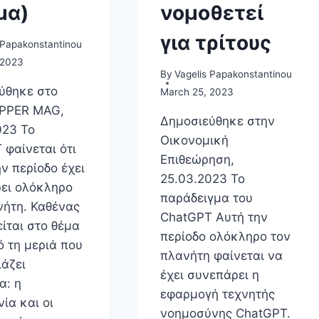
μα)
νομοθετεί
για τρίτους
 Papakonstantinou
 2023
By
Vagelis Papakonstantinou
ύθηκε στο
March 25, 2023
PPER MAG,
Δημοσιεύθηκε στην
023 Το
Οικονομική
 φαίνεται ότι
Επιθεώρηση,
ν περίοδο έχει
25.03.2023 Το
ει ολόκληρο
παράδειγμα του
νήτη. Καθένας
ChatGPT Αυτή την
ίται στο θέμα
περίοδο ολόκληρο τον
ό τη μεριά που
πλανήτη φαίνεται να
ιάζει
έχει συνεπάρει η
α: η
εφαρμογή τεχνητής
ία και οι
νοημοσύνης ChatGPT.