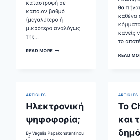
καταστροφή σε
θα πήγα
κάποιον βαθμό
καθένα 
(μεγαλύτερο ή
κόμματα
μικρότερο αναλόγως
κανείς 
της…
το αποτ
ΟΙ
READ MORE
READ MO
ΨΗΦΙΑΚΈΣ
ΤΕΧΝΟΛΟΓΊΕΣ
ΚΑΙ
ΟΙ
ΦΥΣΙΚΈΣ
ΚΑΤΑΣΤΡΟΦΈΣ
ARTICLES
ARTICLES
Ηλεκτρονική
Το C
ψηφοφορία;
και 
δημό
By
Vagelis Papakonstantinou