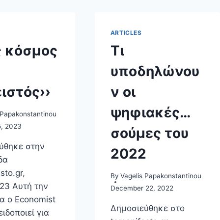
ΠΩΣ
Η
ΕΥΡΏΠΗ
ARTICLES
ΝΟΜΟΘΕΤΕΊ
 κόσμος
Τι
ΓΙΑ
ΤΡΊΤΟΥΣ
υποδηλώνου
ειστός››
ν οι
ψηφιακές…
 Papakonstantinou
5, 2023
σούμες του
ύθηκε στην
2022
ίδα
sto.gr,
By
Vagelis Papakonstantinou
023 Αυτή την
December 22, 2022
α ο Economist
Δημοσιεύθηκε στο
ιδοποιεί για