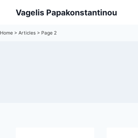
Skip
Vagelis Papakonstantinou
to
content
Home
>
Articles
>
Page 2