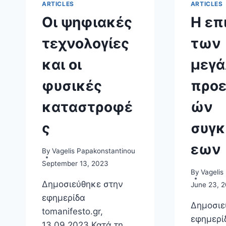
ARTICLES
ARTICLES
Οι ψηφιακές
Η επ
τεχνολογίες
των
και οι
μεγ
φυσικές
προε
καταστροφέ
ών
ς
συγ
εων
By
Vagelis Papakonstantinou
September 13, 2023
By
Vagelis
Δημοσιεύθηκε στην
June 23, 
εφημερίδα
Δημοσιε
tomanifesto.gr,
εφημερί
13.09.2023 Κατά τη