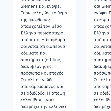
Siemens και ενόψει
και Sie
Ευρωεκλογών, το θέμα
ενόψει 
της διαφθοράς
το θέμα
απασχολεί τον μέσο
απασχολ
Έλληνα περισσότερο
Έλληνα 
από ποτέ. Η διαφθορά
από ποτ
φαίνεται ότι διαπερνά
φαίνεται
κόμματα και
κόμματα
συστήματα (off-line)
συστήματ
διακυβέρνησης,
διακυβέ
πρόσωπα και εποχές.
πρόσωπα
Ο πολίτης νιώθει
Ο πολίτη
αποκαρδιωμένος και
αποκαρδ
σε αδιέξοδο. Η άποψη
σε αδιέ
«όλοι ίδιοι είναι»
«όλοι ίδι
διατρέχει την ελληνική
διατρέχε