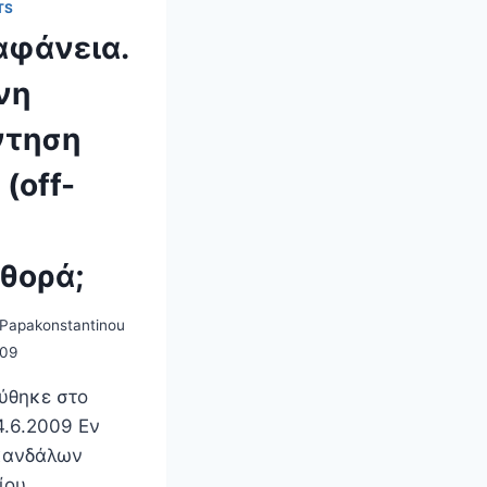
TS
αφάνεια.
νη
ντηση
(off-
θορά;
 Papakonstantinou
009
ύθηκε στο
4.6.2009 Εν
κανδάλων
ίου