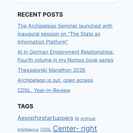
for:
RECENT POSTS
The Archipelago Seminar launched with
inaugural session on “The State as
Information Platform”
AI in German Employment Relationships:
Fourth volume in my Nomos book series
Thessaloniki Marathon 2026
Archipelago is out, open access
CDSL, Year-in-Review
TAGS
Aesopforstartuppers
AI
Artificial
Center- right
CDSL
Intelligence