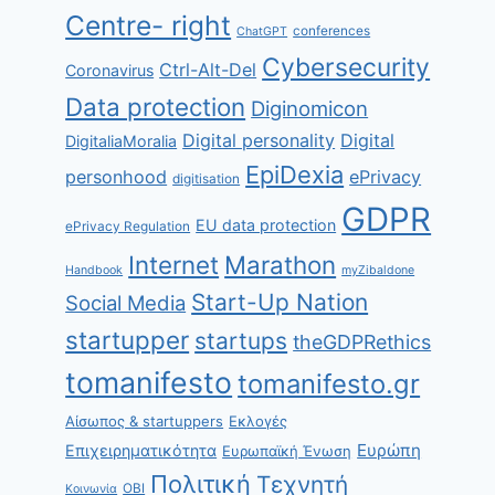
Centre- right
conferences
ChatGPT
Cybersecurity
Ctrl-Alt-Del
Coronavirus
Data protection
Diginomicon
Digital personality
Digital
DigitaliaMoralia
EpiDexia
personhood
ePrivacy
digitisation
GDPR
EU data protection
ePrivacy Regulation
Internet
Marathon
Handbook
myZibaldone
Start-Up Nation
Social Media
startupper
startups
theGDPRethics
tomanifesto
tomanifesto.gr
Αίσωπος & startuppers
Εκλογές
Ευρώπη
Επιχειρηματικότητα
Ευρωπαϊκή Ένωση
Πολιτική
Τεχνητή
ΟΒΙ
Κοινωνία