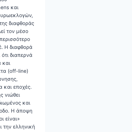
mens και
Ευρωεκλογών,
 της διαφθοράς
εί τον μέσο
περισσότερο
έ. Η διαφθορά
 ότι διαπερνά
 και
α (off-line)
ρνησης,
 και εποχές.
ς νιώθει
ιωμένος και
ξοδο. Η άποψη
οι είναι»
ι την ελληνική