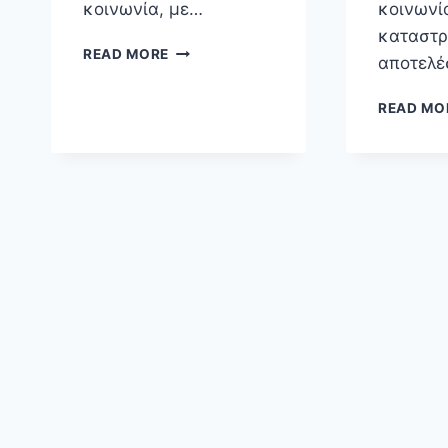
κοινωνία, με…
κοινωνί
καταστρ
E-
READ MORE
αποτελέ
ΔΙΑΦΆΝΕΙΑ:
H
READ MO
ΜΌΝΗ
ΑΠΆΝΤΗΣΗ
ΣΤΗΝ
(OFF-
LINE)
ΔΙΑΦΘΟΡΆ;