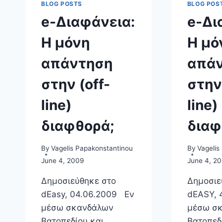
BLOG POSTS
BLOG POS
e-Διαφάνεια:
e-Δι
H μόνη
Η μό
απάντηση
απά
στην (off-
στην 
line)
line)
διαφθορά;
διαφ
By
Vagelis Papakonstantinou
By
Vagelis
June 4, 2009
June 4, 2
Δημοσιεύθηκε στο
Δημοσιε
dEasy, 04.06.2009 Εν
dEASY, 
μέσω σκανδάλων
μέσω σ
Βατοπεδίου και
Βατοπεδ