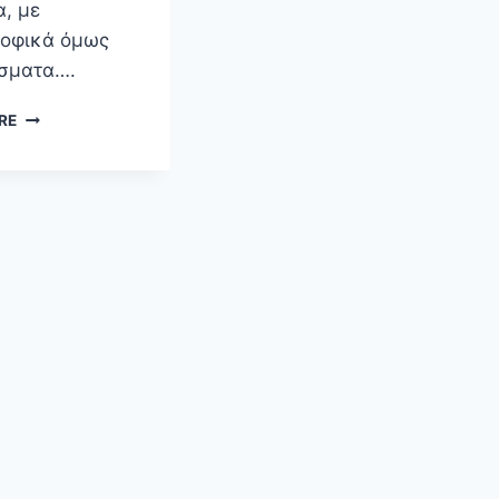
α, με
οφικά όμως
σματα….
E-
RE
ΔΙΑΦΆΝΕΙΑ.
Η
ΜΌΝΗ
ΑΠΆΝΤΗΣΗ
ΣΤΗΝ
(OFF-
LINE)
ΔΙΑΦΘΟΡΆ;