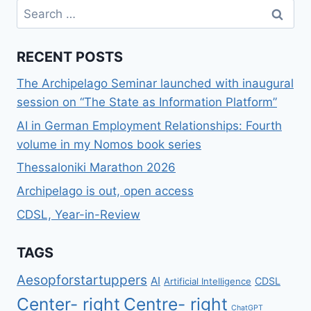
Search
ΤΗ
for:
ΝΊΚΗ
ΜΑΚΡΌΝ
RECENT POSTS
ΑΣ
ΜΗΝ
The Archipelago Seminar launched with inaugural
ΚΡΎΨΕΙ
ΤΑ
session on “The State as Information Platform”
ΠΡΟΒΛΉΜΑΤΑ
AI in German Employment Relationships: Fourth
ΚΆΤΩ
volume in my Nomos book series
ΑΠΌ
ΤΟ
Thessaloniki Marathon 2026
ΧΑΛΊ
Archipelago is out, open access
CDSL, Year-in-Review
TAGS
Aesopforstartuppers
AI
CDSL
Artificial Intelligence
Center- right
Centre- right
ChatGPT