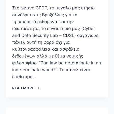
LAW-
Στο φετινό CPDP, το μεγάλο μας ετήσιο
MAKING
συνέδριο στις Βρυξέλλες για τα
PHENOMENA
OF
προσωπικά δεδομένα και την
“ACT-
ιδιωτικότητα, το εργαστήριό μας (Cyber
IFICATION”,
and Data Security Lab – CDSL) οργάνωσε
“GDPR
πάνελ αυτή τη φορά όχι για
MIMESIS”
AND
κυβερνοασφάλεια και ασφάλεια
“EU
δεδομένων αλλά με θέμα νομικής
LAW
φιλοσοφίας: “Can law be determinate in an
BRUTALITY”
indeterminate world?”. Το πάνελ είναι
διαθέσιμο…
CPDP
READ MORE
2022