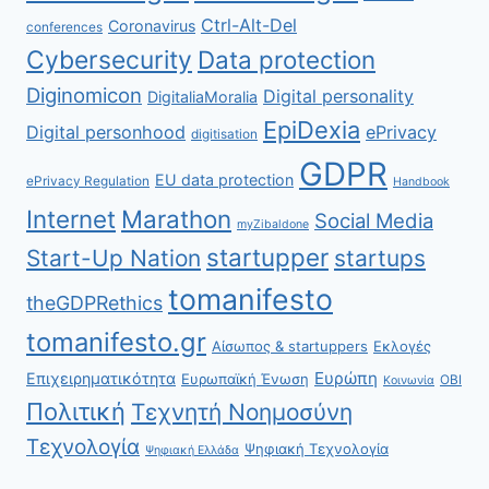
Ctrl-Alt-Del
Coronavirus
conferences
Cybersecurity
Data protection
Diginomicon
Digital personality
DigitaliaMoralia
EpiDexia
Digital personhood
ePrivacy
digitisation
GDPR
EU data protection
ePrivacy Regulation
Handbook
Internet
Marathon
Social Media
myZibaldone
startupper
Start-Up Nation
startups
tomanifesto
theGDPRethics
tomanifesto.gr
Αίσωπος & startuppers
Εκλογές
Ευρώπη
Επιχειρηματικότητα
Ευρωπαϊκή Ένωση
ΟΒΙ
Κοινωνία
Πολιτική
Τεχνητή Νοημοσύνη
Τεχνολογία
Ψηφιακή Τεχνολογία
Ψηφιακή Ελλάδα