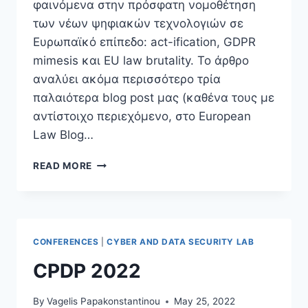
φαινόμενα στην πρόσφατη νομοθέτηση
των νέων ψηφιακών τεχνολογιών σε
Ευρωπαϊκό επίπεδο: act-ification, GDPR
mimesis και EU law brutality. Το άρθρο
αναλύει ακόμα περισσότερο τρία
παλαιότερα blog post μας (καθένα τους με
αντίστοιχο περιεχόμενο, στο European
Law Blog…
NEW
READ MORE
ARTICLE:
THE
REGULATION
OF
DIGITAL
CONFERENCES
|
CYBER AND DATA SECURITY LAB
TECHNOLOGIES
IN
CPDP 2022
THE
EU:
By
Vagelis Papakonstantinou
May 25, 2022
THE