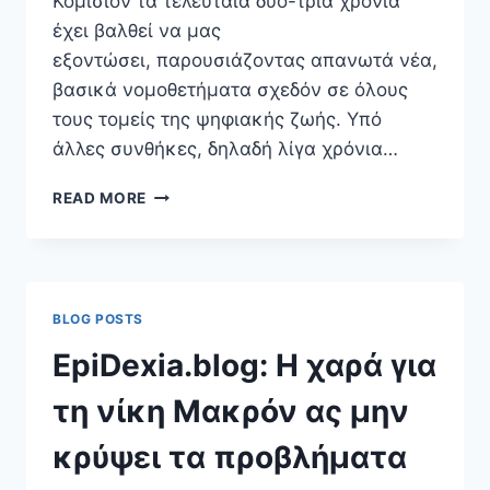
Κομισιόν τα τελευταία δύο-τρία χρόνια
έχει βαλθεί να μας
εξοντώσει, παρουσιάζοντας απανωτά νέα,
βασικά νομοθετήματα σχεδόν σε όλους
τους τομείς της ψηφιακής ζωής. Υπό
άλλες συνθήκες, δηλαδή λίγα χρόνια…
ΕΥΡΩΠΑΪΚΌΣ
READ MORE
ΤΡΌΠΟΣ
(ΨΗΦΙΑΚΉΣ)
ΖΩΉΣ
ΠΕΡΝΆ
ΜΈΣΑ
BLOG POSTS
ΑΠΌ
ΤΟΝ
EpiDexia.blog: Η χαρά για
ΝΌΜΟ
τη νίκη Μακρόν ας μην
κρύψει τα προβλήματα