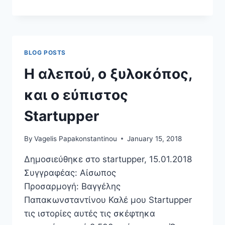
ΣΤΗΝ
ΤΎΧΗ…
ΠΌΣΟΙ
ΤΕΛΙΚΆ
ΣΥΜΜΕΤΕΊΧΑΝ
BLOG POSTS
ΣΤΟ
ΣΥΛΛΑΛΗΤΉΡΙΟ
Η αλεπού, ο ξυλοκόπος,
ΤΗΣ
ΘΕΣΣΑΛΟΝΊΚΗΣ;
και ο εύπιστος
Startupper
By
Vagelis Papakonstantinou
January 15, 2018
Δημοσιεύθηκε στο startupper, 15.01.2018
Συγγραφέας: Αίσωπος
Προσαρμογή: Βαγγέλης
Παπακωνσταντίνου Καλέ μου Startupper
τις ιστορίες αυτές τις σκέφτηκα