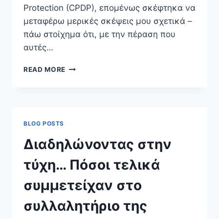
Protection (CPDP), επομένως σκέφτηκα να
μεταφέρω μερικές σκέψεις μου σχετικά –
πάω στοίχημα ότι, με την πέραση που
αυτές…
Η
READ MORE
ΕΕ
ΕΊΝΑΙ
ΤΟ
ΠΑΓΚΌΣΜΙΟ
ΕΡΓΑΣΤΉΡΙΟ
BLOG POSTS
ΓΙΑ
ΤΟΝ
Διαδηλώνοντας στην
ΆΝΘΡΩΠΟ
ΣΉΜΕΡΑ
τύχη… Πόσοι τελικά
…
ΚΑΙ
συμμετείχαν στο
ΕΥΤΥΧΏΣ
ΕΊΜΑΣΤΕ
συλλαλητήριο της
ΜΈΛΗ