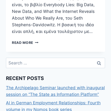
είναι, το βιβλίο Everybody Lies: Big Data,
New Data, and What the Internet Reveals
About Who We Really Are, του Seth
Stephens-Davidowitz. Η βασική του ιδέα
είναι απλή, και εμένα τουλάχιστον με…
TO
READ MORE
ΊΝΤΕΡΝΕΤ
(ΣΕ)
ΞΈΡΕΙ:
Search
GOOGLE
for:
SEARCHES
ΚΑΙ
RECENT POSTS
BIG
DATA
The Archipelago Seminar launched with inaugural
ΕΝΑΝΤΊΟΝ
ΔΗΜΟΣΚΟΠΉΣΕΩΝ
session on “The State as Information Platform”
ΚΑΙ
AI in German Employment Relationships: Fourth
ΕΡΕΥΝΏΝ
volume in my Nomos book series