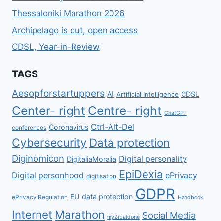
Thessaloniki Marathon 2026
Archipelago is out, open access
CDSL, Year-in-Review
TAGS
Aesopforstartuppers
AI
CDSL
Artificial Intelligence
Center- right
Centre- right
ChatGPT
Ctrl-Alt-Del
Coronavirus
conferences
Cybersecurity
Data protection
Diginomicon
Digital personality
DigitaliaMoralia
EpiDexia
Digital personhood
ePrivacy
digitisation
GDPR
EU data protection
ePrivacy Regulation
Handbook
Internet
Marathon
Social Media
myZibaldone