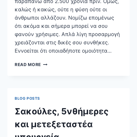
παραπάνω από 2.500 χρόνια πριν. Όμως,
καλώς ή κακώς, ούτε η φύση ούτε οι
άνθρωποι αλλάζουν. Νομίζω επομένως
ότι ακόμα και σήμερα μπορεί να σου
φανούν χρήσιμες. Απλά λίγη προσαρμογή
χρειάζονται στις δικές σου συνθήκες.
Εννοείται ότι οποιαδήποτε ομοιότητα…
Η
READ MORE
ΑΛΕΠΟΎ,
Ο
ΞΥΛΟΚΌΠΟΣ,
ΚΑΙ
Ο
BLOG POSTS
ΕΎΠΙΣΤΟΣ
STARTUPPER
Σακούλες, 5νθήμερες
και μετεξεταστέα
υπουργεία