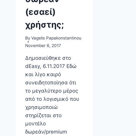
USER-
(εσαεί)
CENTRIC
INTEROPERABILITY
χρήστης;
OF
DIGITAL
SERVICES
By
Vagelis Papakonstantinou
(FULLY
November 6, 2017
AVAILABLE
ONLINE)
Δημοσιεύθηκε στο
dEasy, 6.11.2017 Εδώ
και λίγο καιρό
συνειδητοποίησα ότι
το μεγαλύτερο μέρος
από το λογισμικό που
χρησιμοποιώ
στηρίζεται στο
μοντέλο
δωρεάν/premium