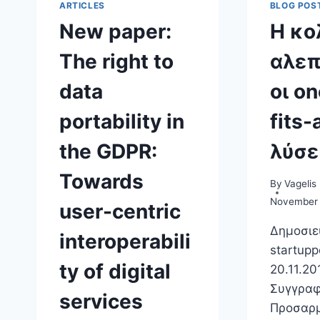
ARTICLES
BLOG POS
New paper:
Η κο
The right to
αλεπ
data
οι on
portability in
fits-a
the GDPR:
λύσε
Towards
By
Vagelis
November 
user-centric
Δημοσιε
interoperabili
startuppe
ty of digital
20.11.20
Συγγραφ
services
Προσαρμ