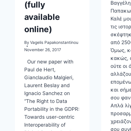
(fully
Βαγγέλη
Παπακω
available
Καλέ μου
τις ιστο
online)
σκέφτη
από 250
By
Vagelis Papakonstantinou
November 26, 2017
Όμως, κ
κακώς, 
Our new paper with
ούτε οι
Paul de Hert,
αλλάζου
Gianclaudio Malgieri,
επομένω
Laurent Beslay and
και σήμ
Ignacio Sanchez on
σου φαν
“The Right to Data
Απλά λί
Portability in the GDPR:
προσαρ
Towards user-centric
χρειάζον
Interoperability of
σου συν