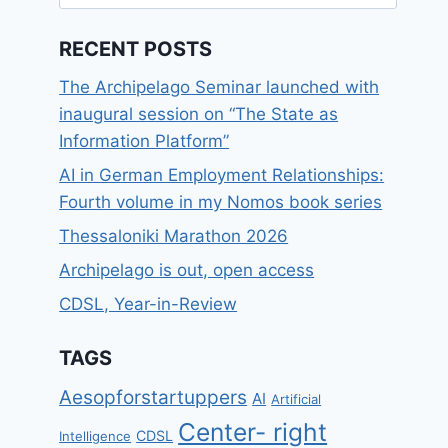
for:
RECENT POSTS
The Archipelago Seminar launched with
inaugural session on “The State as
Information Platform”
AI in German Employment Relationships:
Fourth volume in my Nomos book series
Thessaloniki Marathon 2026
Archipelago is out, open access
CDSL, Year-in-Review
TAGS
Aesopforstartuppers
AI
Artificial
Center- right
CDSL
Intelligence