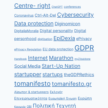
Centre- right
conferences
ChatGPT
Cybersecurity
Ctrl-Alt-Del
Coronavirus
Data protection
Diginomicon
Digital personality
Digital
DigitaliaMoralia
EpiDexia
personhood
ePrivacy
digitisation
GDPR
EU data protection
ePrivacy Regulation
Internet
Marathon
Handbook
myZibaldone
Start-Up Nation
Social Media
startupper
startups
theGDPRethics
tomanifesto
tomanifesto.gr
Αίσωπος & startuppers
Εκλογές
Ευρώπη
Επιχειρηματικότητα
Ευρωπαϊκή Ένωση
Πολιτική
Τεχνητή
ΟΒΙ
Κοινωνία