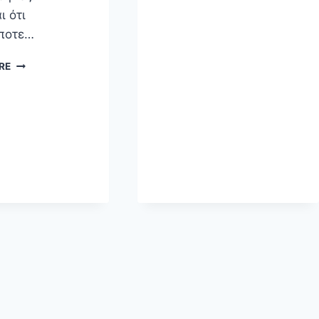
ι ότι
ποτε…
Η
RE
ΚΟΛΟΒΉ
ΑΛΕΠΟΎ
ΚΑΙ
ΟΙ
ONE-
SIZE-
FITS-
ALL
ΛΎΣΕΙΣ