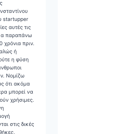
ς
νσταντίνου
 startupper
ρίες αυτές τις
κα παραπάνω
0 χρόνια πριν.
αλώς ή
ούτε η φύση
 άνθρωποι
ν. Νομίζω
ς ότι ακόμα
ερα μπορεί να
ούν χρήσιμες.
γη
μογή
ται στις δικές
θήκες.