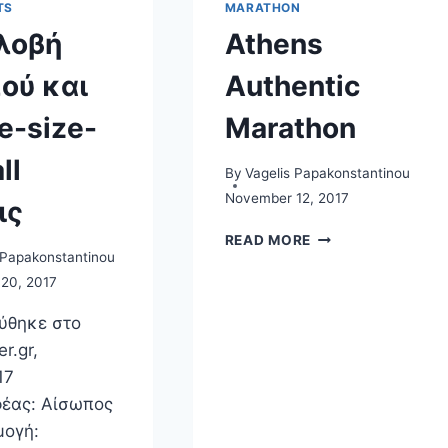
TS
MARATHON
λοβή
Athens
ού και
Authentic
e-size-
Marathon
ll
By
Vagelis Papakonstantinou
November 12, 2017
ις
ATHENS
READ MORE
AUTHENTIC
 Papakonstantinou
MARATHON
20, 2017
ύθηκε στο
r.gr,
17
έας: Αίσωπος
ογή: