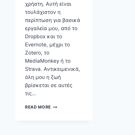
χρήστη. Αυτή είναι
τουλάχιστον η
περίπτωση για βασικά
εργαλεία μου, από το
Dropbox και το
Evernote, μέχρι το
Zotero, το
MediaMonkey ή το
Strava. Αντικειμενικά,
όλη μου η ζωή
βρίσκεται σε αυτές
τις…
PREMIUM
READ MORE
Ή
ΔΩΡΕΆΝ
(ΕΣΑΕΊ)
ΧΡΉΣΤΗΣ;