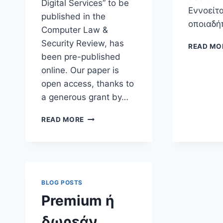
Digital Services” to be
Εννοείτα
published in the
οποιαδή
Computer Law &
Security Review, has
READ MO
been pre-published
online. Our paper is
open access, thanks to
a generous grant by…
NEW
READ MORE
PAPER:
THE
RIGHT
TO
DATA
PORTABILITY
BLOG POSTS
IN
Premium ή
THE
GDPR:
δωρεάν
TOWARDS