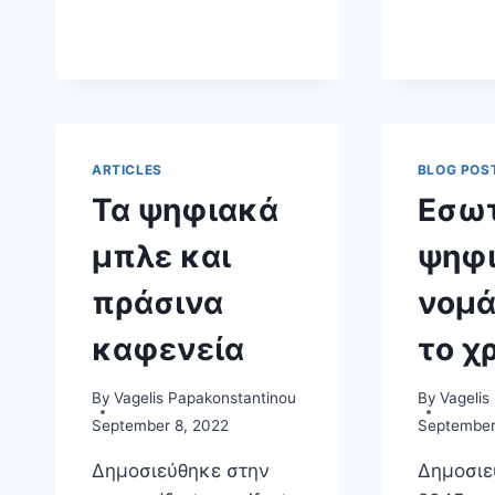
ARTICLES
BLOG POS
Τα ψηφιακά
Εσωτ
μπλε και
ψηφι
πράσινα
νομά
καφενεία
το χ
By
Vagelis Papakonstantinou
By
Vagelis
September 8, 2022
September
Δημοσιεύθηκε στην
Δημοσιε