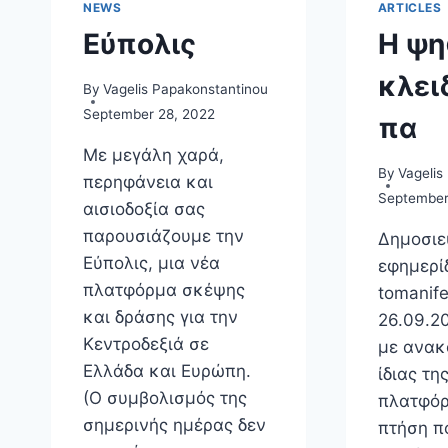
NEWS
ARTICLES
Εύπολις
Η ψη
κλει
By
Vagelis Papakonstantinou
September 28, 2022
πα
Με μεγάλη χαρά,
By
Vagelis
περηφάνεια και
September
αισιοδοξία σας
παρουσιάζουμε την
Δημοσιε
Εύπολις, μια νέα
εφημερί
πλατφόρμα σκέψης
tomanife
και δράσης για την
26.09.2
Κεντροδεξιά σε
με ανακ
Ελλάδα και Ευρώπη.
ίδιας τη
(Ο συμβολισμός της
πλατφόρ
σημερινής ημέρας δεν
πτήση π