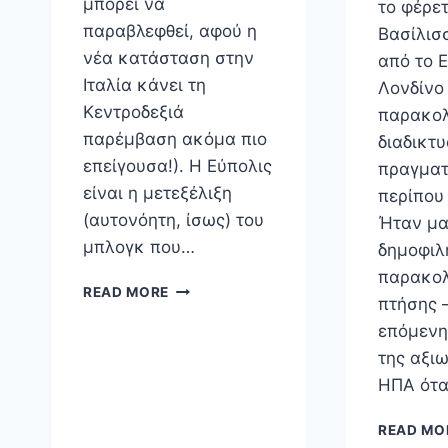
μπορεί να
το φέρε
παραβλεφθεί, αφού η
Βασίλισ
νέα κατάσταση στην
από το 
Ιταλία κάνει τη
Λονδίνο
Κεντροδεξιά
παρακο
παρέμβαση ακόμα πιο
διαδικτ
επείγουσα!). Η Εύπολις
πραγματ
είναι η μετεξέλιξη
περίπου
(αυτονόητη, ίσως) του
Ήταν μα
μπλογκ που…
δημοφιλ
παρακο
ΕΎΠΟΛΙΣ
READ MORE
πτήσης 
επόμενη
της αξι
ΗΠΑ ότ
READ MO