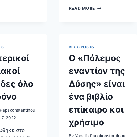
ΚΛΕΙΔΑΡΌΤΡΥΠΑ
ΤΟ
READ MORE
ΦΕΣΤΙΒΆΛ
ΣΠΟΎΤΝΙΚ,
Η
ΝΕΟΛΑΊΑ
ΣΥΡΙΖΑ
ΚΑΙ
TS
BLOG POSTS
ΟΙ
ερικοί
Ο «Πόλεμος
ΣΥΜΒΟΛΙΣΜΟΊ
ακοί
εναντίον της
δες όλο
Δύσης» είναι
ρόνο
ένα βιβλίο
επίκαιρο και
 Papakonstantinou
 7, 2022
χρήσιμο
ύθηκε στο
By
Vagelis Papakonstantinou