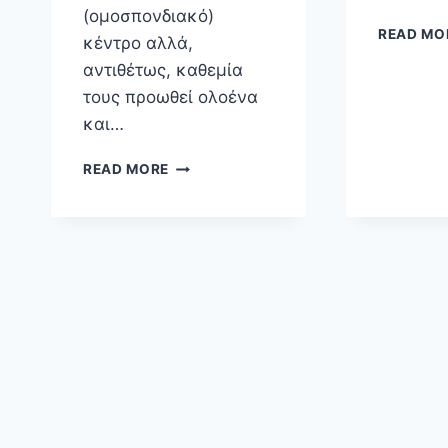
(ομοσπονδιακό)
READ MO
κέντρο αλλά,
αντιθέτως, καθεμία
τους προωθεί ολοένα
και…
ΤΑ
READ MORE
ΨΗΦΙΑΚΆ
ΜΠΛΕ
ΚΑΙ
ΠΡΆΣΙΝΑ
ΚΑΦΕΝΕΊΑ