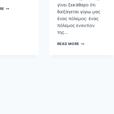
γίνει ξεκάθαρο ότι
ΕΣΩΤΕΡΙΚΟΊ
RE
διεξάγεται γύρω μας
ΨΗΦΙΑΚΟΊ
ΝΟΜΆΔΕΣ
ένας πόλεμος: ένας
ΌΛΟ
πόλεμος εναντίον
ΤΟ
της…
ΧΡΌΝΟ
Ο
READ MORE
«ΠΌΛΕΜΟΣ
ΕΝΑΝΤΊΟΝ
ΤΗΣ
ΔΎΣΗΣ»
ΕΊΝΑΙ
ΈΝΑ
ΒΙΒΛΊΟ
ΕΠΊΚΑΙΡΟ
ΚΑΙ
ΧΡΉΣΙΜΟ