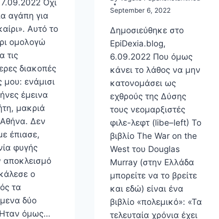
 7.09.2022 Όχι
September 6, 2022
ια αγάπη για
αίρι». Αυτό το
Δημοσιεύθηκε στο
ρι ομολογώ
EpiDexia.blog,
α τις
6.09.2022 Που όμως
ερες διακοπές
κάνει το λάθος να μην
 μου: ενάμισι
κατονομάσει ως
μήνες έμεινα
εχθρούς της Δύσης
ήτη, μακριά
τους νεομαρξιστές
 Αθήνα. Δεν
φιλε-λεφτ (libe–left) Το
με έπιασε,
βιβλίο The War on the
νία φυγής
West του Douglas
ν αποκλεισμό
Murray (στην Ελλάδα
κάλεσε ο
μπορείτε να το βρείτε
ός τα
και εδώ) είναι ένα
μενα δύο
βιβλίο «πολεμικό»: «Τα
 Ήταν όμως…
τελευταία χρόνια έχει