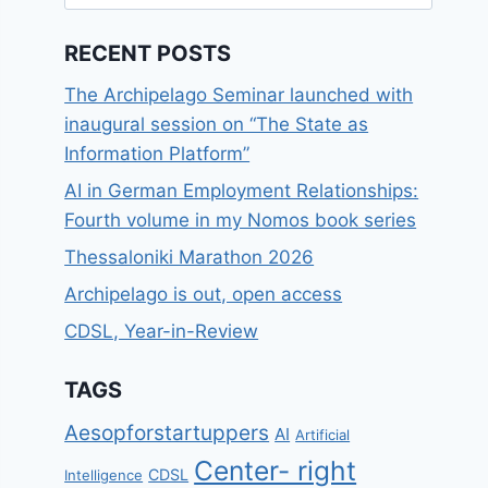
for:
RECENT POSTS
The Archipelago Seminar launched with
inaugural session on “The State as
Information Platform”
AI in German Employment Relationships:
Fourth volume in my Nomos book series
Thessaloniki Marathon 2026
Archipelago is out, open access
CDSL, Year-in-Review
TAGS
Aesopforstartuppers
AI
Artificial
Center- right
CDSL
Intelligence