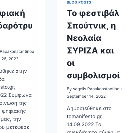
BLOG POSTS
φιακή
Το φεστιβάλ
δαρότρυ
Σπούτνικ, η
Νεολαία
ΣΥΡΙΖΑ και
 Papakonstantinou
 26, 2022
οι
ύθηκε στην
συμβολισμοί
δα
sto.gr,
By
Vagelis Papakonstantinou
022 Σύμφωνα
September 14, 2022
οίνωση της
Δημοσιεύθηκε στο
ς ψηφιακής
tomanifesto.gr,
μας, την
14.09.2022 Το
ου μετέφερε
ανεκδιήγητο σύνθημα