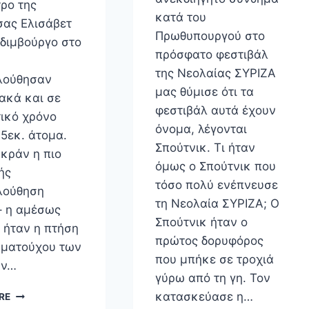
τρο της
κατά του
σας Ελισάβετ
Πρωθυπουργού στο
Εδιμβούργο στο
πρόσφατο φεστιβάλ
της Νεολαίας ΣΥΡΙΖΑ
λούθησαν
μας θύμισε ότι τα
υακά και σε
φεστιβάλ αυτά έχουν
ικό χρόνο
όνομα, λέγονται
 5εκ. άτομα.
Σπούτνικ. Τι ήταν
κράν η πιο
όμως ο Σπούτνικ που
ής
τόσο πολύ ενέπνευσε
λούθηση
τη Νεολαία ΣΥΡΙΖΑ; Ο
– η αμέσως
Σπούτνικ ήταν ο
 ήταν η πτήση
πρώτος δορυφόρος
ωματούχου των
που μπήκε σε τροχιά
αν…
γύρω από τη γη. Τον
Η
κατασκεύασε η…
RE
ΨΗΦΙΑΚΉ