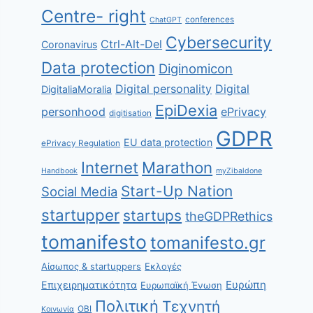
Centre- right
conferences
ChatGPT
Cybersecurity
Ctrl-Alt-Del
Coronavirus
Data protection
Diginomicon
Digital personality
Digital
DigitaliaMoralia
EpiDexia
personhood
ePrivacy
digitisation
GDPR
EU data protection
ePrivacy Regulation
Internet
Marathon
Handbook
myZibaldone
Start-Up Nation
Social Media
startupper
startups
theGDPRethics
tomanifesto
tomanifesto.gr
Αίσωπος & startuppers
Εκλογές
Ευρώπη
Επιχειρηματικότητα
Ευρωπαϊκή Ένωση
Πολιτική
Τεχνητή
ΟΒΙ
Κοινωνία