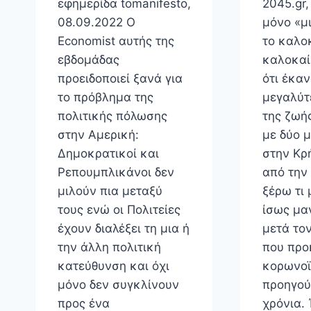
εφημερίδα tomanifesto,
2045.gr,
08.09.2022 O
μόνο «μ
Economist αυτής της
το καλοκ
εβδομάδας
καλοκαί
προειδοποιεί ξανά για
ότι έκαν
το πρόβλημα της
μεγαλύτ
πολιτικής πόλωσης
της ζωής
στην Αμερική:
με δύο 
Δημοκρατικοί και
στην Κρ
Ρεπουμπλικάνοι δεν
από την
μιλούν πια μεταξύ
ξέρω τι 
τους ενώ οι Πολιτείες
ίσως μα
έχουν διαλέξει τη μια ή
μετά το
την άλλη πολιτική
που προ
κατεύθυνση και όχι
κορωνοϊ
μόνο δεν συγκλίνουν
προηγού
προς ένα
χρόνια.