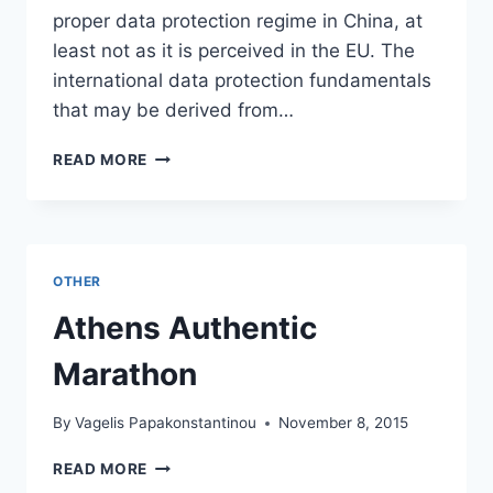
proper data protection regime in China, at
least not as it is perceived in the EU. The
international data protection fundamentals
that may be derived from…
LIBE
READ MORE
REPORT,
THE
DATA
PROTECTION
REGIME
OTHER
IN
CHINA
Athens Authentic
Marathon
By
Vagelis Papakonstantinou
November 8, 2015
ATHENS
READ MORE
AUTHENTIC