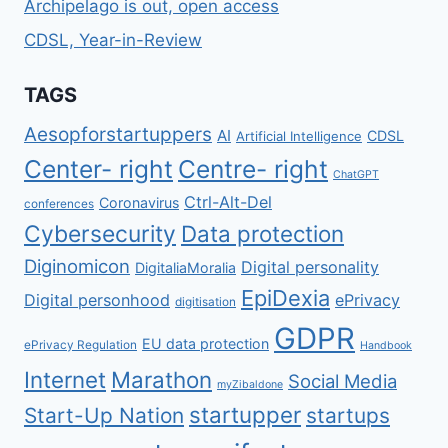
Archipelago is out, open access
CDSL, Year-in-Review
TAGS
Aesopforstartuppers
AI
CDSL
Artificial Intelligence
Center- right
Centre- right
ChatGPT
Ctrl-Alt-Del
Coronavirus
conferences
Cybersecurity
Data protection
Diginomicon
Digital personality
DigitaliaMoralia
EpiDexia
Digital personhood
ePrivacy
digitisation
GDPR
EU data protection
ePrivacy Regulation
Handbook
Internet
Marathon
Social Media
myZibaldone
startupper
Start-Up Nation
startups