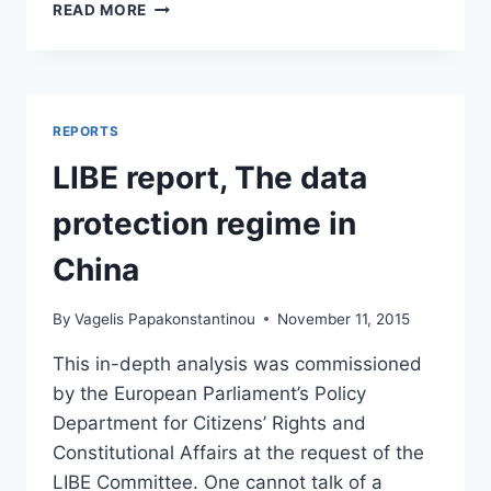
4
READ MORE
ΕΙΔΙΚΟΊ
ΕΞΗΓΟΎΝ
ΠΟΙΑ
ΕΊΝΑΙ
ΤΑ
REPORTS
5
ΣΥΧΝΌΤΕΡΑ
LIBE report, The data
ΛΆΘΗ
ΠΟΥ
protection regime in
ΜΠΟΡΕΊ
ΝΑ
China
ΚΆΝΕΙ
ΜΙΑ
By
Vagelis Papakonstantinou
November 11, 2015
STARTUP
ΕΠΙΧΕΊΡΗΣΗ
This in-depth analysis was commissioned
by the European Parliament’s Policy
Department for Citizens’ Rights and
Constitutional Affairs at the request of the
LIBE Committee. One cannot talk of a