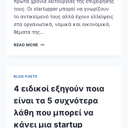
πρώτα χρόνια λειτουργίας της επιχείρησής
τους. Οι startupper μπορεί να γνωρίζουν
το αντικείμενό τους αλλά έχουν ελλείψεις
στα οργανωτικά, νομικά και οικονομικά,
θέματα της…
O
READ MORE
ΒΑΓΓΈΛΗΣ
ΠΑΠΑΚΩΝΣΤΑΝΤΊΝΟΥ
ΔΊΝΕΙ
ΔΈΚΑ
ΣΥΜΒΟΥΛΈΣ
BLOG POSTS
ΓΙΑ
ΌΣΟΥΣ
4 ειδικοί εξηγούν ποια
ΣΚΈΦΤΟΝΤΑΙ
ΝΑ
είναι τα 5 συχνότερα
ΞΕΚΙΝΉΣΟΥΝ
ΜΙΑ
λάθη που μπορεί να
STARTUP
ΕΠΙΧΕΊΡΗΣΗ
κάνει μια startup