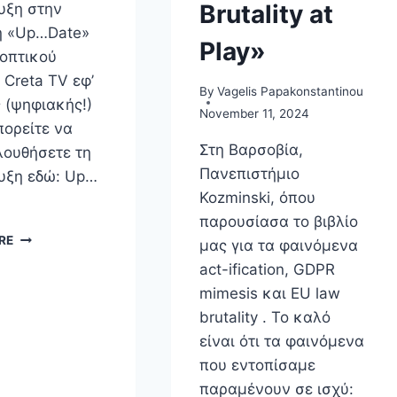
Brutality at
υξη στην
ή «Up…Date»
Play»
εοπτικού
 Creta TV εφ’
By
Vagelis Papakonstantinou
 (ψηφιακής!)
November 11, 2024
πορείτε να
Στη Βαρσοβία,
ουθήσετε τη
Πανεπιστήμιο
υξη εδώ: Up…
Kozminski, όπου
παρουσίασα το βιβλίο
ΤΗΛΕΟΠΤΙΚΉ
RE
μας για τα φαινόμενα
ΣΥΝΈΝΤΕΥΞΗ
act-ification, GDPR
ΣΤΗΝ
ΕΚΠΟΜΠΉ
mimesis και EU law
«UP…
brutality . Το καλό
DATE»
είναι ότι τα φαινόμενα
που εντοπίσαμε
παραμένουν σε ισχύ: