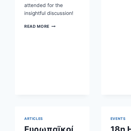
attended for the
insightful discussion!
WORKSHOP
READ MORE
ON
ONGOING
WORK:
REGULATION
OF
DIGITAL
TECHNOLOGIES
IN
THE
EU:
ACT-
IFICATION,
GDPR
MIMESIS
&
ARTICLES
EVENTS
EU
Ευρωπαϊκοί
18η 
LAW