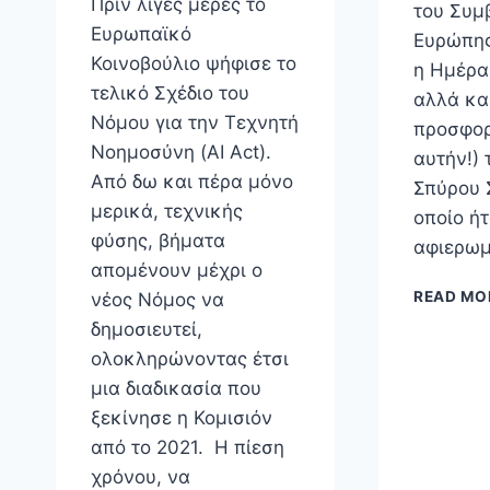
Πριν λίγες μέρες το
του Συμ
Ευρωπαϊκό
Ευρώπης
Κοινοβούλιο ψήφισε το
η Ημέρα
τελικό Σχέδιο του
αλλά και
Νόμου για την Τεχνητή
προσφορ
Νοημοσύνη (AI Act).
αυτήν!)
Από δω και πέρα μόνο
Σπύρου 
μερικά, τεχνικής
οποίο ήτ
φύσης, βήματα
αφιερω
απομένουν μέχρι ο
READ MO
νέος Νόμος να
δημοσιευτεί,
ολοκληρώνοντας έτσι
μια διαδικασία που
ξεκίνησε η Κομισιόν
από το 2021. Η πίεση
χρόνου, να