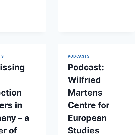
TS
PODCASTS
issing
Podcast:
Wilfried
ection
Martens
ers in
Centre for
any – a
European
er of
Studies