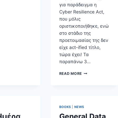
για παράδειγμα η
Cyber Resilience Act,
που μόλις
οριστικοποιήθηκε, ενώ
στο στάδιο της
προετοιμασίας της δεν
είχε act-ified τίτλο,
τώρα έχει! Τα
παραπάνω 3…
ΠΑΡΟΥΣΊΑΣΗ
READ MORE
ΒΙΒΛΊΟΥ
«THE
REGULATION
OF
DIGITAL
TECHNOLOGIES
BOOKS
|
NEWS
IN
Ημέρα
General Data
THE