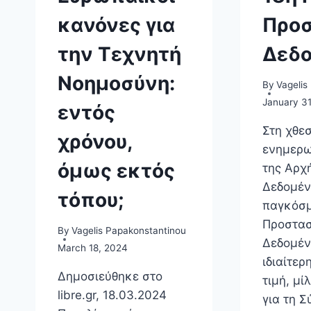
BRUTALITY
κανόνες για
Προσ
AT
PLAY
την Τεχνητή
Δεδ
Νοημοσύνη:
By
Vagelis
January 31
εντός
Στη χθε
χρόνου,
ενημερω
όμως εκτός
της Αρχ
Δεδομέν
τόπου;
παγκόσμ
Προστασ
By
Vagelis Papakonstantinou
Δεδομέν
March 18, 2024
ιδιαίτερ
Δημοσιεύθηκε στο
τιμή, μί
libre.gr, 18.03.2024
για τη 