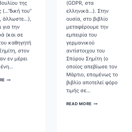
βουλίου της
(GDPR, στα
 (…”δική του”
ελληνικά…). Στην
, άλλωστε…),
ουσία, στο βιβλίο
 για την
μεταφέρουμε την
ά (και σε
εμπειρία του
 του καθηγητή
γερμανικού
Σημίτη, στον
αντίστοιχου του
αν εν μέρει
Σπύρου Σημίτη (ο
μένη…
οποίος απεβίωσε τον
Μάρτιο, επομένως το
18Η
RE
βιβλίο αποτελεί φόρο
ΗΜΈΡΑ
τιμής σε…
ΠΡΟΣΤΑΣΊΑΣ
ΔΕΔΟΜΈΝΩΝ
GENERAL
READ MORE
DATA
PROTECTION
REGULATION