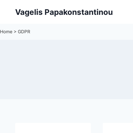
Skip
Vagelis Papakonstantinou
to
content
Home
>
GDPR