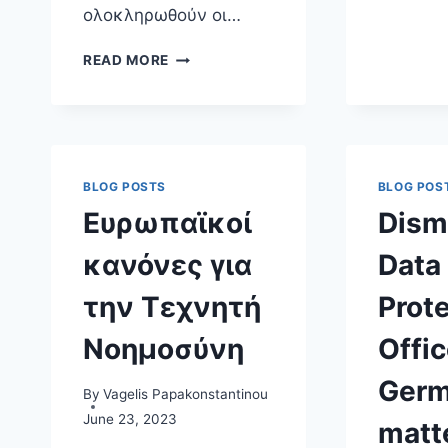
ολοκληρωθούν οι…
ΕΥΡΩΠΑΪΚΟΊ
READ MORE
ΚΑΝΌΝΕΣ
ΓΙΑ
ΤΗΝ
ΤΕΧΝΗΤΉ
ΝΟΗΜΟΣΎΝΗ:
ΕΝΤΌΣ
BLOG POSTS
BLOG POS
ΧΡΌΝΟΥ,
Ευρωπαϊκοί
Dism
ΌΜΩΣ
ΕΚΤΌΣ
κανόνες για
Data
ΤΌΠΟΥ;
την Τεχνητή
Prot
Νοημοσύνη
Offic
Germ
By
Vagelis Papakonstantinou
June 23, 2023
matt