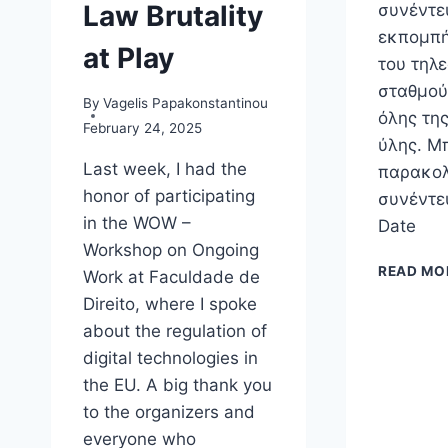
Law Brutality
συνέντε
εκπομπ
at Play
του τηλ
σταθμού
By
Vagelis Papakonstantinou
όλης της
February 24, 2025
ύλης. Μ
Last week, I had the
παρακολ
honor of participating
συνέντε
in the WOW –
Date
Workshop on Ongoing
READ MO
Work at Faculdade de
Direito, where I spoke
about the regulation of
digital technologies in
the EU. A big thank you
to the organizers and
everyone who