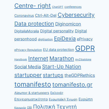
Centre- right
conferences
ChatGPT
Cybersecurity
Ctrl-Alt-Del
Coronavirus
Data protection
Diginomicon
Digital personality
Digital
DigitaliaMoralia
EpiDexia
personhood
ePrivacy
digitisation
GDPR
EU data protection
ePrivacy Regulation
Internet
Marathon
Handbook
myZibaldone
Start-Up Nation
Social Media
startupper
startups
theGDPRethics
tomanifesto
tomanifesto.gr
Αίσωπος & startuppers
Εκλογές
Ευρώπη
Επιχειρηματικότητα
Ευρωπαϊκή Ένωση
Πολιτική
Τεχνητή
ΟΒΙ
Κοινωνία