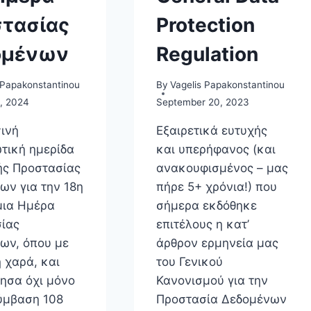
EU
τασίας
Protection
ACT-
IFICATION,
ομένων
Regulation
GDPR
MIMESIS
AND
 Papakonstantinou
By
Vagelis Papakonstantinou
EU
, 2024
September 20, 2023
LAW
BRUTALITY
σινή
Eξαιρετικά ευτυχής
AT
τική ημερίδα
και υπερήφανος (και
PLAY»
ής Προστασίας
ανακουφισμένος – μας
ων για την 18η
πήρε 5+ χρόνια!) που
ια Ημέρα
σήμερα εκδόθηκε
ίας
επιτέλους η κατ’
ων, όπου με
άρθρον ερμηνεία μας
η χαρά, και
του Γενικού
λησα όχι μόνο
Κανονισμού για την
Σύμβαση 108
Προστασία Δεδομένων