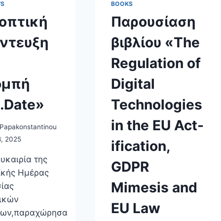
WS
BOOKS
οπτική
Παρουσίαση
ντευξη
βιβλίου «The
Regulation of
ομπή
Digital
…Date»
Technologies
in the EU Act-
 Papakonstantinou
8, 2025
ification,
υκαιρία της
GDPR
κής Ημέρας
Mimesis and
ίας
ικών
EU Law
νων,παραχώρησα