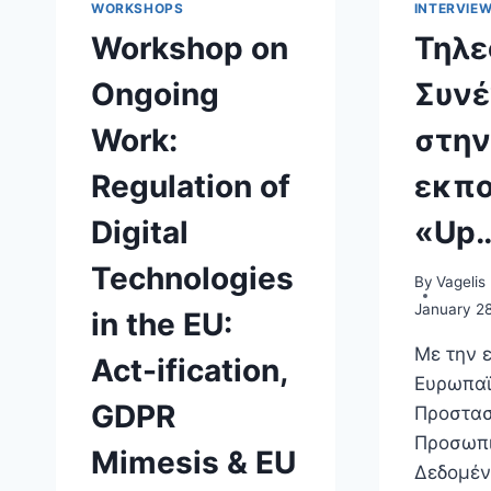
WORKSHOPS
INTERVIE
Workshop on
Τηλε
Ongoing
Συνέ
Work:
στην
Regulation of
εκπ
Digital
«Up
Technologies
By
Vagelis
January 2
in the EU:
Με την ε
Act-ification,
Ευρωπαϊ
GDPR
Προστασ
Προσωπ
Mimesis & EU
Δεδομέ