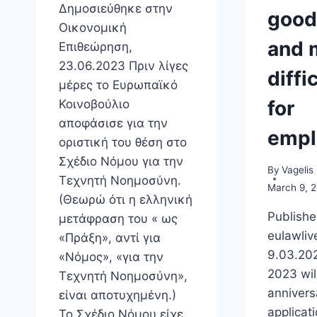
Δημοσιεύθηκε στην
good
Οικονομική
and 
Επιθεώρηση,
23.06.2023 Πριν λίγες
diffi
μέρες το Ευρωπαϊκό
for
Κοινοβούλιο
αποφάσισε για την
empl
οριστική του θέση στο
Σχέδιο Νόμου για την
By
Vagelis
Τεχνητή Νοημοσύνη.
March 9, 
(Θεωρώ ότι η ελληνική
Publishe
μετάφραση του « ως
eulawliv
«Πράξη», αντί για
9.03.20
«Νόμος», «για την
2023 wil
Τεχνητή Νοημοσύνη»,
annivers
είναι αποτυχημένη.)
applicati
Το Σχέδιο Νόμου είχε