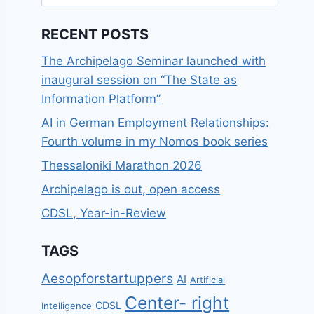
for:
RECENT POSTS
The Archipelago Seminar launched with
inaugural session on “The State as
Information Platform”
AI in German Employment Relationships:
Fourth volume in my Nomos book series
Thessaloniki Marathon 2026
Archipelago is out, open access
CDSL, Year-in-Review
TAGS
Aesopforstartuppers
AI
Artificial
Center- right
CDSL
Intelligence