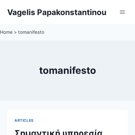
Skip
Vagelis Papakonstantinou
to
content
Home
>
tomanifesto
tomanifesto
ARTICLES
Σημαντική υπηρεσία