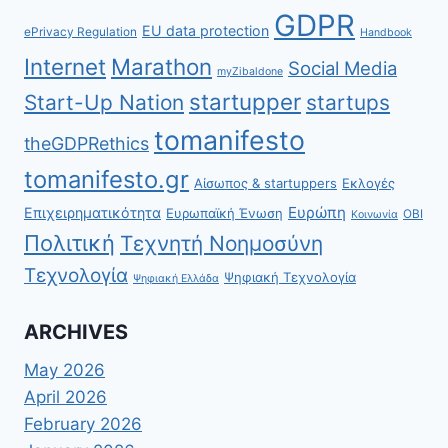
GDPR
EU data protection
ePrivacy Regulation
Handbook
Internet
Marathon
Social Media
myZibaldone
startupper
Start-Up Nation
startups
tomanifesto
theGDPRethics
tomanifesto.gr
Αίσωπος & startuppers
Εκλογές
Ευρώπη
Επιχειρηματικότητα
Ευρωπαϊκή Ένωση
ΟΒΙ
Κοινωνία
Πολιτική
Τεχνητή Νοημοσύνη
Τεχνολογία
Ψηφιακή Τεχνολογία
Ψηφιακή Ελλάδα
ARCHIVES
May 2026
April 2026
February 2026