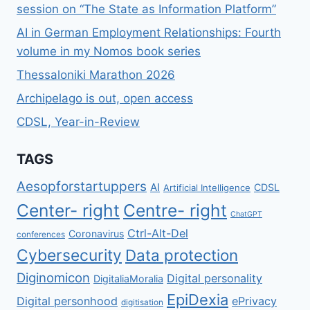
session on “The State as Information Platform”
AI in German Employment Relationships: Fourth
volume in my Nomos book series
Thessaloniki Marathon 2026
Archipelago is out, open access
CDSL, Year-in-Review
TAGS
Aesopforstartuppers
AI
CDSL
Artificial Intelligence
Center- right
Centre- right
ChatGPT
Ctrl-Alt-Del
Coronavirus
conferences
Cybersecurity
Data protection
Diginomicon
Digital personality
DigitaliaMoralia
EpiDexia
Digital personhood
ePrivacy
digitisation