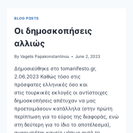
Η
ΛΊΣΤΑ
ΚΑΙ
BLOG POSTS
ΤΑ
SMS
Οι δημοσκοπήσεις
αλλιώς
By
Vagelis Papakonstantinou
June 2, 2023
Δημοσιεύθηκε στο tomanifesto.gr,
2.06.2023 Καθώς τόσο στις
πρόσφατες ελληνικές όσο και
στις τουρκικές εκλογές οι αντίστοιχες
δημοσκοπήσεις απέτυχαν να μας
προετοιμάσουν κατάλληλα (στην πρώτη
περίπτωση για το εύρος της διαφοράς, ενώ
στη δεύτερη για το ίδιο το αποτέλεσμα),
αναρωτιέται κανείς μήπως αυτό το