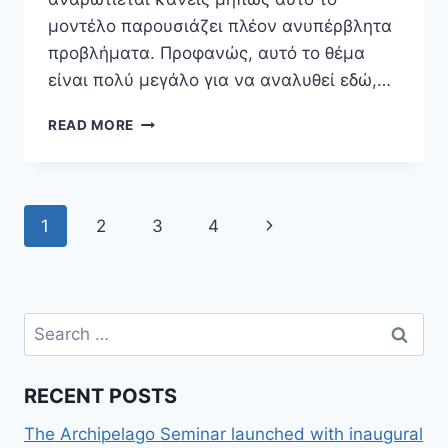
μοντέλο παρουσιάζει πλέον ανυπέρβλητα
προβλήματα. Προφανώς, αυτό το θέμα
είναι πολύ μεγάλο για να αναλυθεί εδώ,…
ΟΙ
READ MORE
ΔΗΜΟΣΚΟΠΉΣΕΙΣ
ΑΛΛΙΏΣ
Page
Next
1
2
3
4
navigation
Page
Search
for:
RECENT POSTS
The Archipelago Seminar launched with inaugural