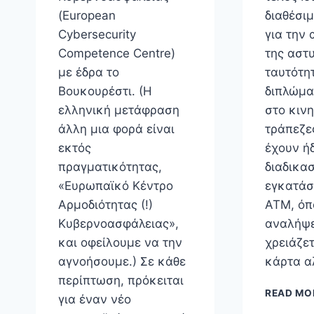
(European
διαθέσι
Cybersecurity
για την
Competence Centre)
της αστ
με έδρα το
ταυτότη
Βουκουρέστι. (Η
διπλώμα
ελληνική μετάφραση
στο κινη
άλλη μια φορά είναι
τράπεζε
εκτός
έχουν ήδ
πραγματικότητας,
διαδικα
«Ευρωπαϊκό Κέντρο
εγκατάσ
Αρμοδιότητας (!)
ΑΤΜ, όπ
Κυβερνοασφάλειας»,
αναλήψε
και οφείλουμε να την
χρειάζετ
αγνοήσουμε.) Σε κάθε
κάρτα α
περίπτωση, πρόκειται
READ MO
για έναν νέο