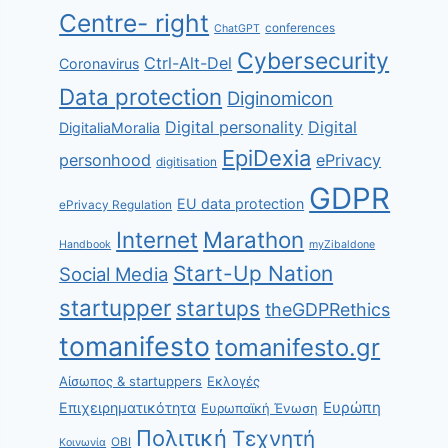
Centre- right
conferences
ChatGPT
Cybersecurity
Ctrl-Alt-Del
Coronavirus
Data protection
Diginomicon
Digital personality
Digital
DigitaliaMoralia
EpiDexia
personhood
ePrivacy
digitisation
GDPR
EU data protection
ePrivacy Regulation
Internet
Marathon
Handbook
myZibaldone
Start-Up Nation
Social Media
startupper
startups
theGDPRethics
tomanifesto
tomanifesto.gr
Αίσωπος & startuppers
Εκλογές
Ευρώπη
Επιχειρηματικότητα
Ευρωπαϊκή Ένωση
Πολιτική
Τεχνητή
ΟΒΙ
Κοινωνία