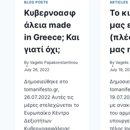
BLOG POSTS
ARTICLES
Κυβερνοασφ
Το κ
άλεια made
μας 
in Greece; Και
(πλέ
γιατί όχι;
μας 
By
Vagelis Papakonstantinou
By
Vagelis
July 26, 2022
July 19, 2
Δημοσιεύθηκε στο
Δημοσιε
tomanifesto.gr,
tomanife
26.07.2022 Αυτές τις
19.07.2
μέρες στελεχώνεται το
με ανακ
Ευρωπαϊκο Κέντρο
του αρμ
Δεξιοτήτων
υπουργε
Κυβερνοασφάλειας
τέλος Ιο