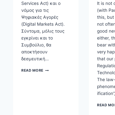
Services Act) και ο
It is not
νόμος για τις
(with Pa
Ψηφιακές Αγορές
this, but
(Digital Markets Act).
not ofte
Σύντομα, μόλις τους
good ne
εγκρίνει και το
either, t
Συμβούλιο, θα
bear wit
αποκτήσουν
very hap
δεσμευτική…
that our
Regulatio
ΚΑΛΏΣ
READ MORE
Technolo
ΤΟΥΣ
The law
«ΚΛΕΙΔΟΚΡΆΤΟΡΕΣ»
ΤΟΥ
phenome
ΊΝΤΕΡΝΕΤ!
ificatio
READ MO