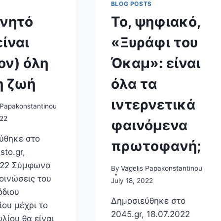
BLOG POSTS
ινητό
Το, ψηφιακό,
είναι
«Ξυράφι του
ον) όλη
Όκαμ»: είναι
η ζωή
όλα τα
ιντερνετικά
 Papakonstantinou
022
φαινόμενα
ύθηκε στο
πρωτοφανή;
sto.gr,
022 Σύμφωνα
By
Vagelis Papakonstantinou
οινώσεις του
July 18, 2022
όδιου
Δημοσιεύθηκε στο
ίου μέχρι το
2045.gr, 18.07.2022
υλίου θα είναι