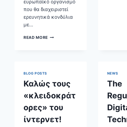
ευρωπαϊκό οργανισμό
που θα διαχειριστεί
ερευνητικά κονδύλια
με…
ΚΥΒΕΡΝΟΑΣΦΆΛΕΙΑ
READ MORE
MADE
IN
GREECE;
ΚΑΙ
ΓΙΑΤΊ
ΌΧΙ;
BLOG POSTS
NEWS
Καλώς τους
The
«κλειδοκράτ
Regul
ορες» του
Digit
ίντερνετ!
Tech