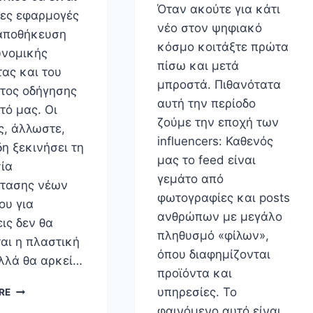
Όταν ακούτε για κάτι
μες εφαρμογές
νέο στον ψηφιακό
 αποθήκευση
κόσμο κοιτάξτε πρώτα
υνομικής
πίσω και μετά
τας και του
μπροστά. Πιθανότατα
τος οδήγησης
αυτή την περίοδο
τό μας. Οι
ζούμε την εποχή των
ς, άλλωστε,
influencers: Καθενός
η ξεκινήσει τη
μας το feed είναι
σία
γεμάτο από
τασης νέων
φωτογραφίες και posts
ου για
ανθρώπων με μεγάλο
ις δεν θα
πληθυσμό «φίλων»,
αι η πλαστική
όπου διαφημίζονται
λλά θα αρκεί…
προϊόντα και
ΤΟ
υπηρεσίες. Το
RE
ΚΙΝΗΤΌ
φαινόμενο αυτό είναι