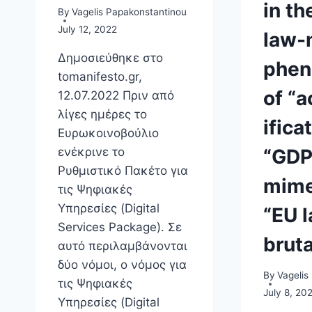
in th
By
Vagelis Papakonstantinou
July 12, 2022
law-
Δημοσιεύθηκε στο
phe
tomanifesto.gr,
of “a
12.07.2022 Πριν από
λίγες ημέρες το
ificat
Ευρωκοινοβούλιο
“GD
ενέκρινε το
Ρυθμιστικό Πακέτο για
mime
τις Ψηφιακές
Υπηρεσίες (Digital
“EU 
Services Package). Σε
bruta
αυτό περιλαμβάνονται
δύο νόμοι, ο νόμος για
By
Vagelis
τις Ψηφιακές
July 8, 20
Υπηρεσίες (Digital