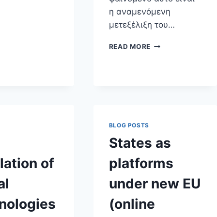
ΜΑΣ
η αναμενόμενη
ΕΊΝΑΙ
(ΠΛΈΟΝ)
μετεξέλιξη του…
ΌΛΗ
ΜΑΣ
ΤΟ,
READ MORE
Η
ΨΗΦΙΑΚΌ,
ΖΩΉ
«ΞΥΡΆΦΙ
ΤΟΥ
ΌΚΑΜ»:
ΕΊΝΑΙ
ΌΛΑ
ΤΑ
BLOG POSTS
ΙΝΤΕΡΝΕΤΙΚΆ
ΦΑΙΝΌΜΕΝΑ
States as
ΠΡΩΤΟΦΑΝΉ;
ation of
platforms
al
under new EU
nologies
(online