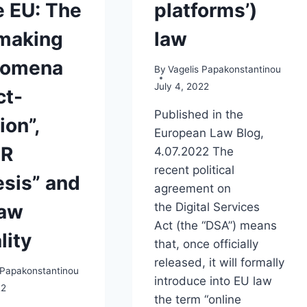
e EU: The
platforms’)
making
law
nomena
By
Vagelis Papakonstantinou
July 4, 2022
ct-
Published in the
ion”,
European Law Blog,
PR
4.07.2022 The
recent political
sis” and
agreement on
law
the Digital Services
Act (the “DSA”) means
lity
that, once officially
released, it will formally
 Papakonstantinou
introduce into EU law
22
the term “online