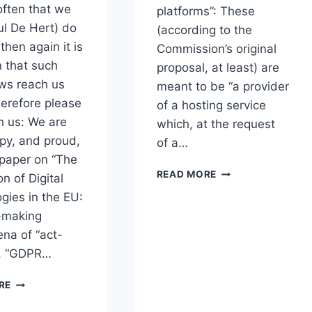
 often that we
platforms”: These
ul De Hert) do
(according to the
 then again it is
Commission’s original
n that such
proposal, at least) are
ws reach us
meant to be “a provider
herefore please
of a hosting service
h us: We are
which, at the request
py, and proud,
of a…
 paper on “The
STATES
READ MORE
n of Digital
AS
gies in the EU:
PLATFORMS
-making
UNDER
NEW
na of “act-
EU
n”, “GDPR…
(ONLINE
PLATFORMS’)
THE
RE
LAW
REGULATION
OF