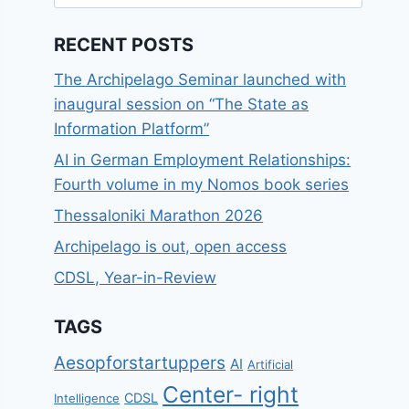
for:
RECENT POSTS
The Archipelago Seminar launched with
inaugural session on “The State as
Information Platform”
AI in German Employment Relationships:
Fourth volume in my Nomos book series
Thessaloniki Marathon 2026
Archipelago is out, open access
CDSL, Year-in-Review
TAGS
Aesopforstartuppers
AI
Artificial
Center- right
CDSL
Intelligence