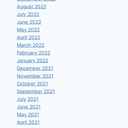
August 2022
July 2022
June 2022
May 2022
April 2022
March 2022
February 2022
January 2022
Τι σημαίνει ο GDPR για σας;
December 2021
November 2021
By
Vagelis Papakonstantinou
May 22, 2018
October 2021
September 2021
July 2021
June 2021
May 2021
April 2021