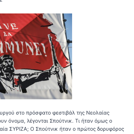
υργού στο πρόσφατο φεστιβάλ της Νεολαίας
ουν όνομα, λέγονται Σπούτνικ. Τι ήταν όμως ο
αία ΣΥΡΙΖΑ; Ο Σπούτνικ ήταν ο πρώτος δορυφόρος