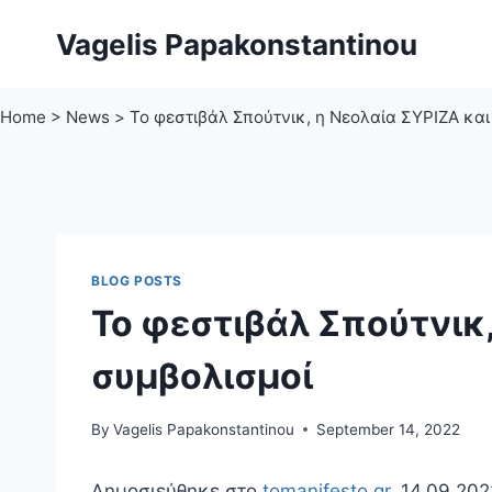
Skip
Vagelis Papakonstantinou
to
content
Home
>
News
>
Το φεστιβάλ Σπούτνικ, η Νεολαία ΣΥΡΙΖΑ και
BLOG POSTS
Το φεστιβάλ Σπούτνικ,
συμβολισμοί
By
Vagelis Papakonstantinou
September 14, 2022
Δημοσιεύθηκε στο
tomanifesto.gr
, 14.09.202