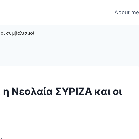
About m
 οι συμβολισμοί
 η Νεολαία ΣΥΡΙΖΑ και οι
2