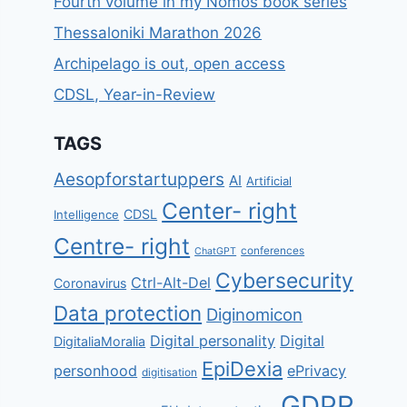
Fourth volume in my Nomos book series
Thessaloniki Marathon 2026
Archipelago is out, open access
CDSL, Year-in-Review
TAGS
Aesopforstartuppers
AI
Artificial
Center- right
CDSL
Intelligence
Centre- right
conferences
ChatGPT
Cybersecurity
Ctrl-Alt-Del
Coronavirus
Data protection
Diginomicon
Digital personality
Digital
DigitaliaMoralia
EpiDexia
personhood
ePrivacy
digitisation
GDPR