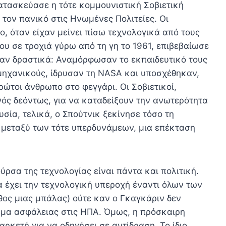
ατασκεύασε η τότε κομμουνιστική Σοβιετική
 τον πανικό στις Ηνωμένες Πολιτείες. Οι
ο, όταν είχαν μείνει πίσω τεχνολογικά από τους
σου σε τροχιά γύρω από τη γη το 1961, επιβεβαίωσε
ήταν δραστικά: Αναμόρφωσαν το εκπαιδευτικό τους
μηχανικούς, ίδρυσαν τη NASA και υποσχέθηκαν,
ρώτοι άνθρωπο στο φεγγάρι. Οι Σοβιετικοί,
νός δεόντως, για να καταδείξουν την ανωτερότητα
σία, τελικά, ο Σπούτνικ ξεκίνησε τόσο τη
 μεταξύ των τότε υπερδυνάμεων, μια επέκταση
ύρσα της τεχνολογίας είναι πάντα και πολιτική.
να έχει την τεχνολογική υπεροχή έναντι όλων των
θος μιας μπάλας) ούτε καν ο Γκαγκάριν δεν
ημα ασφάλειας στις ΗΠΑ. Όμως, η πρόσκαιρη
ρκετή για να οδηγήσει σε αντίδραση. Το ίδιο