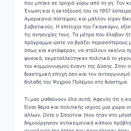
που μπήκε σε τροχιά γύρω από τη γη. Τον κ
Ένωση και η εκτόξευσή του το 1957 έσπειρε
Αμερικανοί πίστεψαν, και μάλλον είχαν δίκι
Σοβιετικούς. Η επιτυχία του Γκαγκάριν, εξί
τις ανησυχίες τους. Τα μέτρα που έλαβαν 
πρόγραμμα ώστε να βγάζει περισσότερους 
όπως και κατάφεραν, να στείλουν εκείνοι π
φυσικά, εκμεταλλεύτηκαν πολιτικά το γεγο
του κομμουνισμού έναντι της Δύσης. Στην ου
διαστημική εποχή όσο και τον ανταγωνισμό
δηλαδή του Ψυχρού Πολέμου στο διάστημα.
Τι μας μαθαίνουν όλα αυτά; Αφενός ότι η κο
Είναι θέμα και πολιτικής ισχύος μια χώρα 
άλλων. Ούτε ο Σπούτνικ (που ήταν στο μέγε
δημιούργησαν αντικειμενικά κάποιο πρόβλ
ψυχολογία της ήττας που προκάλεσαν ήταν α