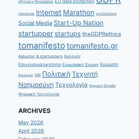
EU data protection
ePrivacy Regulation
Internet
Marathon
Handbook
myZibaldone
Start-Up Nation
Social Media
startupper
startups
theGDPRethics
tomanifesto
tomanifesto.gr
Αίσωπος & startuppers
Εκλογές
Ευρώπη
Επιχειρηματικότητα
Ευρωπαϊκή Ένωση
Πολιτική
Τεχνητή
ΟΒΙ
Κοινωνία
Νοημοσύνη
Τεχνολογία
Ψηφιακή Ελλάδα
Ψηφιακή Τεχνολογία
ARCHIVES
May 2026
April 2026