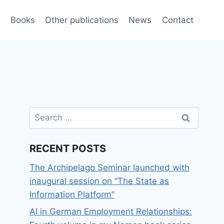
e
Books
Other publications
News
Contact
Search
for:
RECENT POSTS
The Archipelago Seminar launched with
inaugural session on “The State as
Information Platform”
AI in German Employment Relationships: