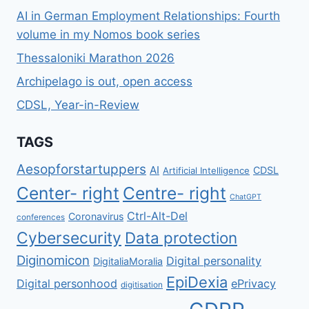
AI in German Employment Relationships: Fourth
volume in my Nomos book series
Thessaloniki Marathon 2026
Archipelago is out, open access
CDSL, Year-in-Review
TAGS
Aesopforstartuppers
AI
CDSL
Artificial Intelligence
Center- right
Centre- right
ChatGPT
Ctrl-Alt-Del
Coronavirus
conferences
Cybersecurity
Data protection
Diginomicon
Digital personality
DigitaliaMoralia
EpiDexia
Digital personhood
ePrivacy
digitisation