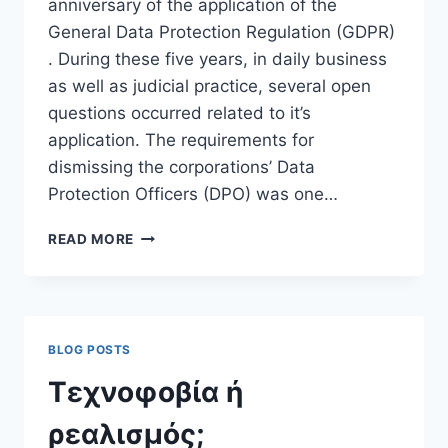
anniversary of the application of the
General Data Protection Regulation (GDPR)
. During these five years, in daily business
as well as judicial practice, several open
questions occurred related to it’s
application. The requirements for
dismissing the corporations’ Data
Protection Officers (DPO) was one…
DISMISSING
READ MORE
DATA
PROTECTION
OFFICERS
IN
GERMANY
BLOG POSTS
–
A
Τεχνοφοβία ή
MATTER
OF
ρεαλισμός;
GOOD