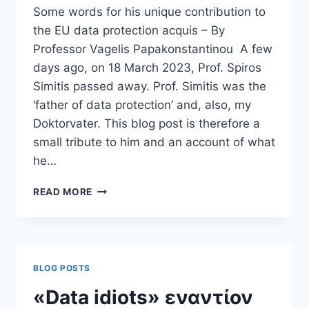
Some words for his unique contribution to
the EU data protection acquis – By
Professor Vagelis Papakonstantinou A few
days ago, on 18 March 2023, Prof. Spiros
Simitis passed away. Prof. Simitis was the
‘father of data protection’ and, also, my
Doktorvater. This blog post is therefore a
small tribute to him and an account of what
he…
PROF.
READ MORE
SPIROS
SIMITIS,
‘FATHER
OF
DATA
BLOG POSTS
PROTECTION’,
PASSES
«Data idiots» εναντίον
AWAY