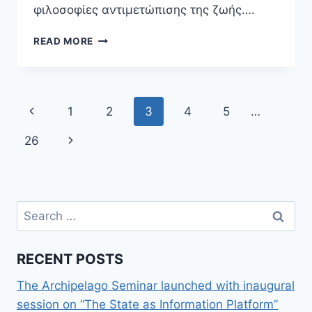
φιλοσοφίες αντιμετώπισης της ζωής….
«DATA
READ MORE
IDIOTS»
ΕΝΑΝΤΊΟΝ
«IT’S
THE
Page
Previous
1
2
3
4
5
…
DATA,
STUPID!»
navigation
Page
Next
26
Page
Search
for:
RECENT POSTS
The Archipelago Seminar launched with inaugural
session on “The State as Information Platform”