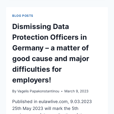
«IT’S
THE
DATA,
BLOG POSTS
STUPID!»
Dismissing Data
Protection Officers in
Germany – a matter of
good cause and major
difficulties for
employers!
By
Vagelis Papakonstantinou
March 9, 2023
Published in eulawlive.com, 9.03.2023
25th May 2023 will mark the 5th