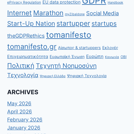
GDPR
EU data protection
ePrivacy Regulation
Handbook
Internet
Marathon
Social Media
myZibaldone
startupper
Start-Up Nation
startups
tomanifesto
theGDPRethics
tomanifesto.gr
Αίσωπος & startuppers
Εκλογές
Ευρώπη
Επιχειρηματικότητα
Ευρωπαϊκή Ένωση
ΟΒΙ
Κοινωνία
Πολιτική
Τεχνητή Νοημοσύνη
Τεχνολογία
Ψηφιακή Τεχνολογία
Ψηφιακή Ελλάδα
ARCHIVES
May 2026
April 2026
February 2026
January 2026