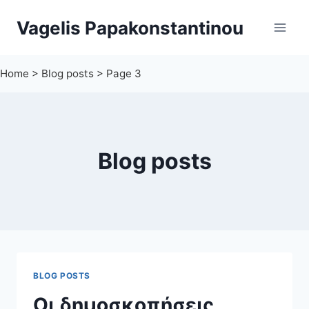
Skip
Vagelis Papakonstantinou
to
content
Home
>
Blog posts
>
Page 3
Blog posts
BLOG POSTS
Οι δημοσκοπήσεις