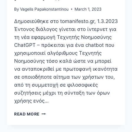
CAUSE
By
Vagelis Papakonstantinou
March 1, 2023
AND
MAJOR
Δημοσιεύθηκε στο tomanifesto.gr, 1.3.2023
DIFFICULTIES
Έντονος διάλογος γίνεται στο ίντερνετ για
FOR
EMPLOYERS!
τη νέα εφαρμογή Τεχνητής Νοημοσύνης
ChatGPT – πρόκειται για ένα chatbot που
χρησιμοποιεί αλγόριθμους Τεχνητής
Νοημοσύνης τόσο καλά ώστε να μπορεί
να ανταποκριθεί με πρωτοφανή ικανότητα
σε οποιοδήποτε αίτημα των χρήστων του,
από τη συμμετοχή σε φιλοσοφικές
συζητήσεις μέχρι τη σύνταξη των όρων
χρήσης ενός…
ΤΕΧΝΟΦΟΒΊΑ
READ MORE
Ή
ΡΕΑΛΙΣΜΌΣ;