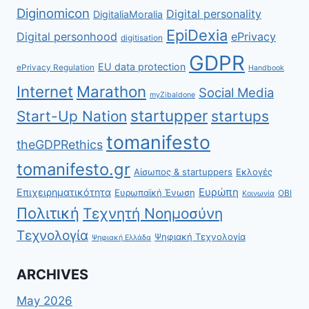
Diginomicon
Digital personality
DigitaliaMoralia
EpiDexia
Digital personhood
ePrivacy
digitisation
GDPR
EU data protection
ePrivacy Regulation
Handbook
Internet
Marathon
Social Media
myZibaldone
startupper
Start-Up Nation
startups
tomanifesto
theGDPRethics
tomanifesto.gr
Αίσωπος & startuppers
Εκλογές
Ευρώπη
Επιχειρηματικότητα
Ευρωπαϊκή Ένωση
ΟΒΙ
Κοινωνία
Πολιτική
Τεχνητή Νοημοσύνη
Τεχνολογία
Ψηφιακή Τεχνολογία
Ψηφιακή Ελλάδα
ARCHIVES
May 2026