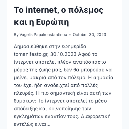
GET
AN
Το internet, ο πόλεμος
EU
CITATION
και η Ευρώπη
STYLE?
By
Vagelis Papakonstantinou
October 30, 2023
Δημοσιεύθηκε στην εφημερίδα
tomanifesto.gr, 30.10.2023 Αφού το
ίντερνετ αποτελεί πλέον αναπόσπαστο
μέρος της ζωής μας, δεν θα μπορούσε να
μείνει μακριά από τον πόλεμο. Η σημασία
του έχει ήδη αναδειχτεί από πολλές
πλευρές. Η πιο σημαντική είναι αυτή των
θυμάτων: Το ίντερνετ αποτελεί το μέσο
απόδειξης και κοινοποίησης των
εγκλημάτων εναντίον τους. Διαφορετική
εντελώς είναι…