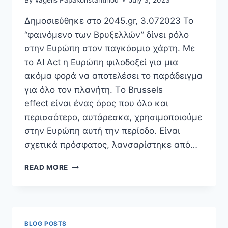
By
Vagelis Papakonstantinou
July 3, 2023
Δημοσιεύθηκε στο 2045.gr, 3.072023 Το
“φαινόμενο των Βρυξελλών” δίνει ρόλο
στην Ευρώπη στον παγκόσμιο χάρτη. Με
το ΑΙ Act η Ευρώπη φιλοδοξεί για μια
ακόμα φορά να αποτελέσει το παράδειγμα
για όλο τον πλανήτη. Τo Brussels
effect είναι ένας όρος που όλο και
περισσότερο, αυτάρεσκα, χρησιμοποιούμε
στην Ευρώπη αυτή την περίοδο. Είναι
σχετικά πρόσφατος, λανσαρίστηκε από…
TO
READ MORE
«BRUSSELS
EFFECT»,
Η
ΤΕΧΝΗΤΉ
ΝΟΗΜΟΣΎΝΗ
BLOG POSTS