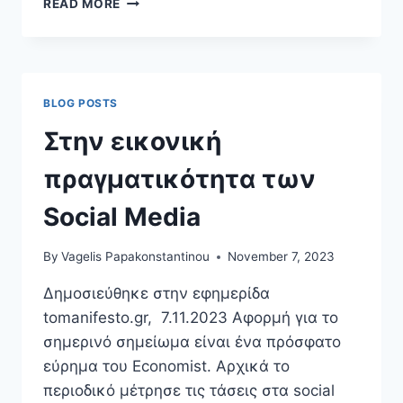
READ MORE
ΤΕΧΝΗΤΉ
ΝΟΗΜΟΣΎΝΗ
ΚΑΙ
Ο
ΜΈΣΟΣ,
BLOG POSTS
ΛΟΓΙΚΌΣ
ΆΝΘΡΩΠΟΣ
Στην εικονική
πραγματικότητα των
Social Media
By
Vagelis Papakonstantinou
November 7, 2023
Δημοσιεύθηκε στην εφημερίδα
tomanifesto.gr, 7.11.2023 Αφορμή για το
σημερινό σημείωμα είναι ένα πρόσφατο
εύρημα του Economist. Αρχικά το
περιοδικό μέτρησε τις τάσεις στα social