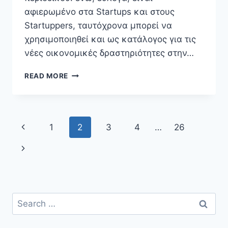
αφιερωμένο στα Startups και στους
Startuppers, ταυτόχρονα μπορεί να
χρησιμοποιηθεί και ως κατάλογος για τις
νέες οικονομικές δραστηριότητες στην…
ΤΑ
READ MORE
STARTUPS
ΚΑΙ
ΟΙ
ΝΈΟΙ
Page
Previous
1
2
3
4
…
26
ΚΛΆΔΟΙ
ΤΗΣ
navigation
Page
Next
ΟΙΚΟΝΟΜΊΑΣ
Page
Search
for: