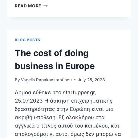
META
READ MORE
COULD
CHARGE
FACEBOOK
AND
INSTAGRAM
BLOG POSTS
USERS
IN
The cost of doing
EU
TO
business in Europe
GO
AD-
By
Vagelis Papakonstantinou
July 25, 2023
FREE
TO
Δημοσιεύθηκε στο startupper.gr,
COMPLY
25.07.2023 H άσκηση επιχειρηματικής
WITH
PRIVACY
δραστηριότητας στην Ευρώπη είναι μια
RULES
ακριβή υπόθεση. Εξ ολοκλήρου στα
αγγλικά ο τίτλος αυτού του κειμένου, και
απολογούμαι γι αυτό, όμως δεν μπορώ να