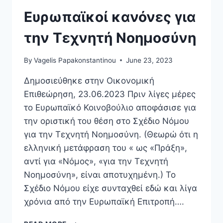
ΚΑΙ
Η
Ευρωπαϊκοί κανόνες για
ΠΡΩΤΙΆ
ΤΗΣ
την Τεχνητή Νοημοσύνη
ΕΥΡΏΠΗΣ
By
Vagelis Papakonstantinou
June 23, 2023
Δημοσιεύθηκε στην Οικονομική
Επιθεώρηση, 23.06.2023 Πριν λίγες μέρες
το Ευρωπαϊκό Κοινοβούλιο αποφάσισε για
την οριστική του θέση στο Σχέδιο Νόμου
για την Τεχνητή Νοημοσύνη. (Θεωρώ ότι η
ελληνική μετάφραση του « ως «Πράξη»,
αντί για «Νόμος», «για την Τεχνητή
Νοημοσύνη», είναι αποτυχημένη.) Το
Σχέδιο Νόμου είχε συνταχθεί εδώ και λίγα
χρόνια από την Ευρωπαϊκή Επιτροπή….
ΕΥΡΩΠΑΪΚΟΊ