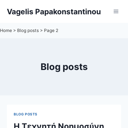
Skip
Vagelis Papakonstantinou
to
content
Home
>
Blog posts
>
Page 2
Blog posts
BLOG POSTS
Η Τεχνητή Νοημοσύνη