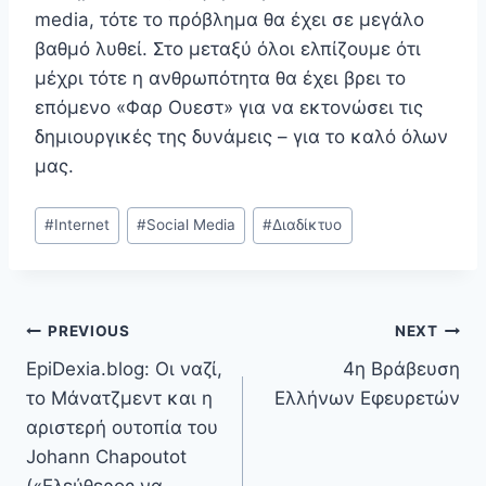
media, τότε το πρόβλημα θα έχει σε μεγάλο
βαθμό λυθεί. Στο μεταξύ όλοι ελπίζουμε ότι
μέχρι τότε η ανθρωπότητα θα έχει βρει το
επόμενο «Φαρ Ουεστ» για να εκτονώσει τις
δημιουργικές της δυνάμεις – για το καλό όλων
μας.
Post
#
Internet
#
Social Media
#
Διαδίκτυο
Tags:
Post
PREVIOUS
NEXT
EpiDexia.blog: Οι ναζί,
4η Βράβευση
navigation
το Μάνατζμεντ και η
Ελλήνων Εφευρετών
αριστερή ουτοπία του
Johann Chapoutot
(«Ελεύθερος να