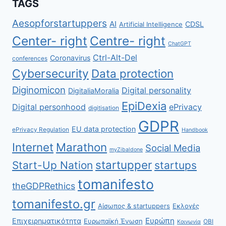
TAGS
Aesopforstartuppers
AI
CDSL
Artificial Intelligence
Center- right
Centre- right
ChatGPT
Ctrl-Alt-Del
Coronavirus
conferences
Cybersecurity
Data protection
Diginomicon
Digital personality
DigitaliaMoralia
EpiDexia
Digital personhood
ePrivacy
digitisation
GDPR
EU data protection
ePrivacy Regulation
Handbook
Internet
Marathon
Social Media
myZibaldone
startupper
Start-Up Nation
startups
tomanifesto
theGDPRethics
tomanifesto.gr
Αίσωπος & startuppers
Εκλογές
Ευρώπη
Επιχειρηματικότητα
Ευρωπαϊκή Ένωση
ΟΒΙ
Κοινωνία