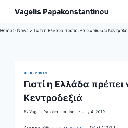
Skip
Vagelis Papakonstantinou
to
content
Home
>
News
>
Γιατί η Ελλάδα πρέπει να διορθώσει Κεντροδε
BLOG POSTS
Γιατί η Ελλάδα πρέπει
Κεντροδεξιά
By
Vagelis Papakonstantinou
July 4, 2019
Δημοσιεύθηκε στο
emea.gr
, 04.07.2019