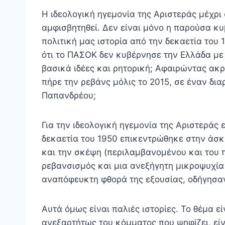
Η ιδεολογική ηγεμονία της Αριστεράς μέχρι
αμφισβητηθεί. Δεν είναι μόνο η παρούσα κυβ
πολιτική μας ιστορία από την δεκαετία του 
ότι το ΠΑΣΟΚ δεν κυβέρνησε την Ελλάδα με
βασικά ιδέες και ρητορική; Αφαιρώντας ακρ
πήρε την ρεβάνς μόλις το 2015, σε έναν δι
Παπανδρέου;
Για την ιδεολογική ηγεμονία της Αριστεράς 
δεκαετία του 1950 επικεντρώθηκε στην άσκ
και την σκέψη (περιλαμβανομένου και του π
ρεβανσισμός και μια ανεξήγητη μικροψυχία 
αναπόφευκτη φθορά της εξουσίας, οδήγησαν
Αυτά όμως είναι παλιές ιστορίες. Το θέμα ε
ανεξαρτήτως του κόμματος που ψηφίζει, εί