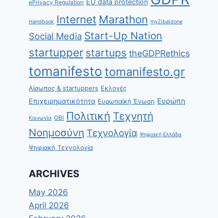
EU data protection
ePrivacy Regulation
Internet
Marathon
Handbook
myZibaldone
Start-Up Nation
Social Media
startupper
startups
theGDPRethics
tomanifesto
tomanifesto.gr
Αίσωπος & startuppers
Εκλογές
Ευρώπη
Επιχειρηματικότητα
Ευρωπαϊκή Ένωση
Πολιτική
Τεχνητή
ΟΒΙ
Κοινωνία
Νοημοσύνη
Τεχνολογία
Ψηφιακή Ελλάδα
Ψηφιακή Τεχνολογία
ARCHIVES
May 2026
April 2026