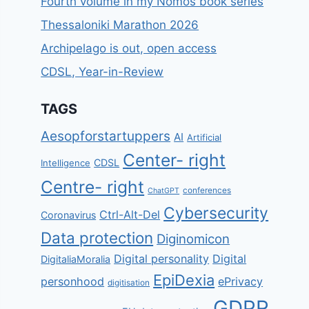
Fourth volume in my Nomos book series
Thessaloniki Marathon 2026
Archipelago is out, open access
CDSL, Year-in-Review
TAGS
Aesopforstartuppers
AI
Artificial
Center- right
CDSL
Intelligence
Centre- right
conferences
ChatGPT
Cybersecurity
Ctrl-Alt-Del
Coronavirus
Data protection
Diginomicon
Digital personality
Digital
DigitaliaMoralia
EpiDexia
personhood
ePrivacy
digitisation
GDPR