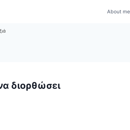
About m
ξιά
 να διορθώσει