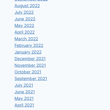
August 2022
July 2022
June 2022
May 2022
April 2022
March 2022
February 2022
January 2022
December 2021
November 2021
October 2021
September 2021
July 2021
Δεν σου φταίει (μόνο) το
June 2021
Δημόσιο!
May 2021
By
Vagelis Papakonstantinou
October 2, 2018
April 2021