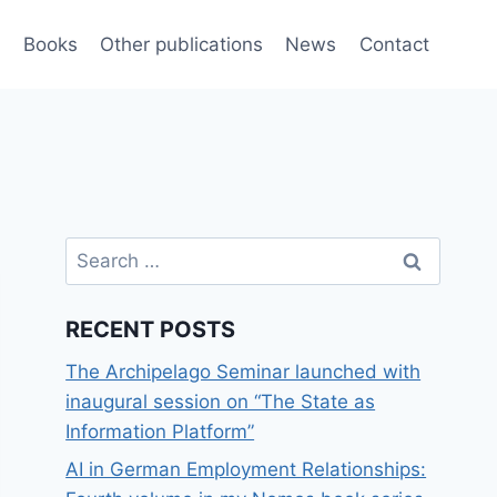
e
Books
Other publications
News
Contact
Search
for:
RECENT POSTS
The Archipelago Seminar launched with
inaugural session on “The State as
Information Platform”
AI in German Employment Relationships: