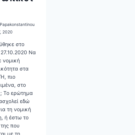
 Papakonstantinou
, 2020
ύθηκε στο
 27.10.2020 Να
 νομική
κότητα στα
Ή, πιο
ιμένα, στο
e; Το ερώτημα
ασχολεί εδώ
ια τη νομική
, ή έστω το
 της που
αι με τη