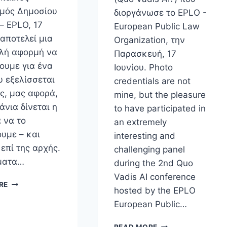
μός Δημοσίου
διοργάνωσε το EPLO -
– EPLO, 17
European Public Law
 αποτελεί μια
Organization, την
λή αφορμή να
Παρασκευή, 17
ουμε για ένα
Ιουνίου. Photo
υ εξελίσσεται
credentials are not
ς, μας αφορά,
mine, but the pleasure
νια δίνεται η
to have participated in
 να το
an extremely
υμε – και
interesting and
επί της αρχής.
challenging panel
ματα…
during the 2nd Quo
Vadis AI conference
ΠΟΙΟΣ
RE
hosted by the EPLO
ΦΟΒΆΤΑΙ
ΤΗΝ
European Public…
ΤΕΧΝΗΤΉ
ΝΟΗΜΟΣΎΝΗ;
2Ο
READ MORE