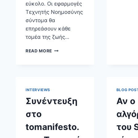
εύκολο. Οι εφαρμογές
Τεχνητής Νοημοσύνης
σύντομα θα
επηρεάσουν κάθε
τομέα της ζωής…
«ΔΗΜΟΚΡΑΤΙΚΉ
READ MORE
ΤΕΧΝΗΤΉ
ΝΟΗΜΟΣΎΝΗ»:
Η
ΕΛΛΗΝΙΚΉ
ΠΡΟΣΦΟΡΆ
ΣΕ
INTERVIEWS
BLOG POS
ΈΝΑ
Συνέντευξη
Αν ο
ΠΑΓΚΌΣΜΙΟ
ΖΉΤΗΜΑ
στο
αλγό
tomanifesto.
του 