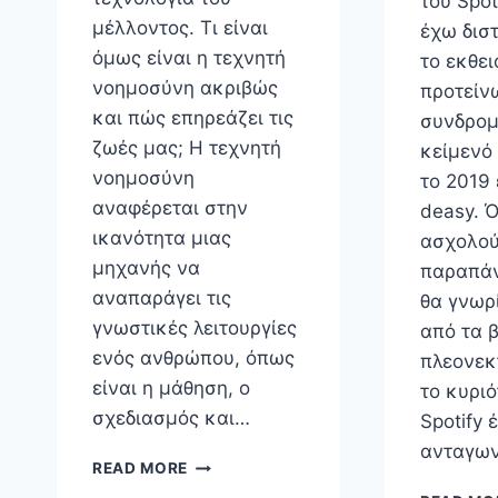
του Spot
μέλλοντος. Τι είναι
έχω δισ
όμως είναι η τεχνητή
το εκθε
νοημοσύνη ακριβώς
προτείν
και πώς επηρεάζει τις
συνδρομ
ζωές μας; Η τεχνητή
κείμενό
νοημοσύνη
το 2019
αναφέρεται στην
deasy. 
ικανότητα μιας
ασχολού
μηχανής να
παραπά
αναπαράγει τις
θα γνωρί
γνωστικές λειτουργίες
από τα 
ενός ανθρώπου, όπως
πλεονεκ
είναι η μάθηση, ο
το κυριό
σχεδιασμός και…
Spotify 
ανταγω
ΣΥΝΈΝΤΕΥΞΗ
READ MORE
ΣΤΟ