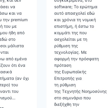
ify, και δεν
συγκεκριμένα, στο
τάσει να
software; Το ερώτημα
ιάσω και να
αυτό απασχολεί εδώ
ω την premium
και χρόνια τη νομική
ή του με
επιστήμη, ή έστω το
 μου ήδη από
κομμάτι της που
 εδώ στο
ασχολείται με τη
Όσοι μάλιστα
ρύθμιση της
νται
τεχνολογίας. Με
νω από εμένα
αφορμή την πρόσφατη
ζουν ότι ένα
πρόταση
βασικά
της Ευρωπαϊκής
τήματα (αν όχι
Επιτροπής για
τερο) του
τη ρύθμιση
έναντι του
της Τεχνητής Νοημοσύνης
νισμού…
στο σεμινάριο που
διεξήχθη την
ΑΝ