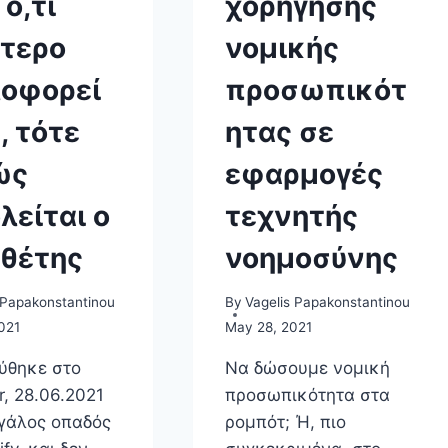
 ό,τι
χορήγησης
τερο
νομικής
οφορεί
προσωπικότ
, τότε
ητας σε
ώς
εφαρμογές
λείται ο
τεχνητής
θέτης
νοημοσύνης
 Papakonstantinou
By
Vagelis Papakonstantinou
021
May 28, 2021
ύθηκε στο
Να δώσουμε νομική
, 28.06.2021
προσωπικότητα στα
εγάλος οπαδός
ρομπότ; Ή, πιο