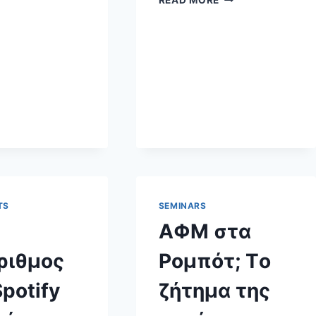
ΔΙΕΘΝΈΣ
ΣΥΝΈΔΡΙΟ
ΓΙΑ
ΤΗΝ
ΤΕΧΝΗΤΉ
ΝΟΗΜΟΣΎΝΗ
(QUO
VADIS
AI?)
TS
SEMINARS
ΑΦΜ στα
ριθμος
Ρομπότ; Τo
Spotify
ζήτημα της