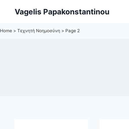
Skip
Vagelis Papakonstantinou
to
content
Home
>
Τεχνητή Νοημοσύνη
>
Page 2