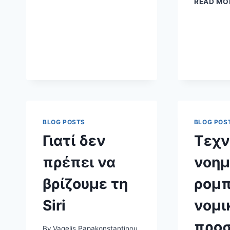
READ MO
TOMANIFESTO.GR,
«ΤΕΧΝΗΤΉ
ΝΟΗΜΟΣΎΝΗ
ΚΑΙ
ΡΟΜΠΟΤ:
ΕΥΧΉ
Ή
ΚΑΤΆΡΑ;»
BLOG POSTS
BLOG POS
Γιατί δεν
Τεχν
πρέπει να
νοημ
βρίζουμε τη
ρομπ
Siri
νομι
προ
By
Vagelis Papakonstantinou