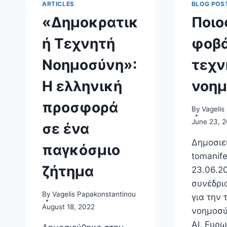
ARTICLES
BLOG POS
«Δημοκρατικ
Ποιο
ή Τεχνητή
φοβά
Νοημοσύνη»:
τεχν
Η ελληνική
νοημ
προσφορά
By
Vagelis
June 23, 
σε ένα
Δημοσιε
παγκόσμιο
tomanife
ζήτημα
23.06.2
συνέδρι
By
Vagelis Papakonstantinou
για την 
August 18, 2022
νοημοσύ
AI, Ευρ