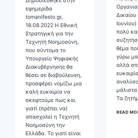
Δημοσιεύθηκε στην
Οργανισ
εφημερίδα
Δικαίου 
tomanifesto.gr,
Ιουνίου)
18.08.2022 Η Εθνική
πολύ κα
Στρατηγική για την
συζητήσ
Τεχνητή Νοημοσύνη,
θέμα πο
που σύντομα το
γύρω μα
Υπουργείο Ψηφιακής
αλλά σπά
Διακυβέρνησης θα
ευκαιρία
θέσει σε διαβούλευση,
αναλύσο
προσφέρει νομίζω μια
μάλιστα 
καλή ευκαιρία να
Τα ζητή
σκεφτούμε πως και
γιατί (πρέπει να)
READ MO
απασχολεί η Τεχνητή
Νοημοσύνη την
Ελλάδα. Το γιατί είναι