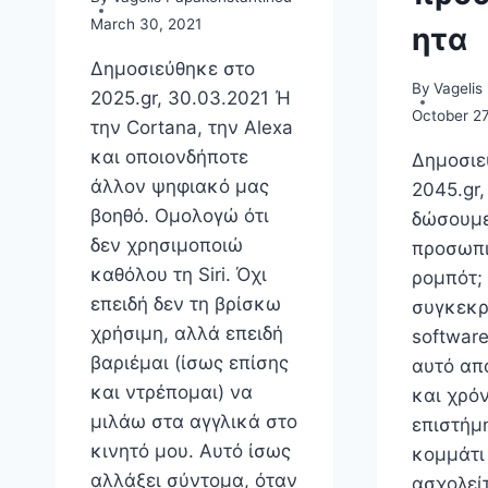
March 30, 2021
ητα
Δημοσιεύθηκε στο
By
Vagelis
2025.gr, 30.03.2021 Ή
October 27
την Cortana, την Alexa
και οποιονδήποτε
Δημοσιε
άλλον ψηφιακό μας
2045.gr,
βοηθό. Ομολογώ ότι
δώσουμε
δεν χρησιμοποιώ
προσωπι
καθόλου τη Siri. Όχι
ρομπότ; 
επειδή δεν τη βρίσκω
συγκεκρ
χρήσιμη, αλλά επειδή
softwar
βαριέμαι (ίσως επίσης
αυτό απ
και ντρέπομαι) να
και χρόν
μιλάω στα αγγλικά στο
επιστήμη
κινητό μου. Αυτό ίσως
κομμάτι
αλλάξει σύντομα, όταν
ασχολείτ