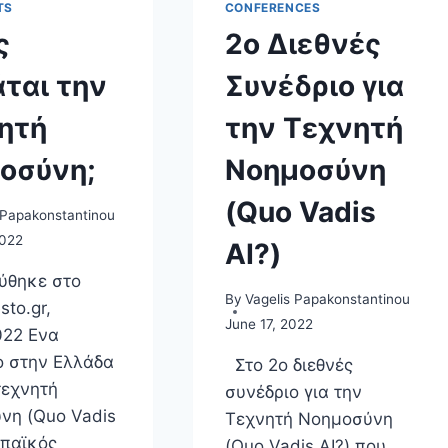
TS
CONFERENCES
ς
2ο Διεθνές
ται την
Συνέδριο για
ητή
την Τεχνητή
οσύνη;
Νοημοσύνη
(Quo Vadis
 Papakonstantinou
2022
AI?)
ύθηκε στο
By
Vagelis Papakonstantinou
sto.gr,
June 17, 2022
022 Ενα
ο στην Ελλάδα
Στο 2ο διεθνές
τεχνητή
συνέδριο για την
νη (Quo Vadis
Τεχνητή Νοημοσύνη
ωπαϊκός
(Quo Vadis AI?) που