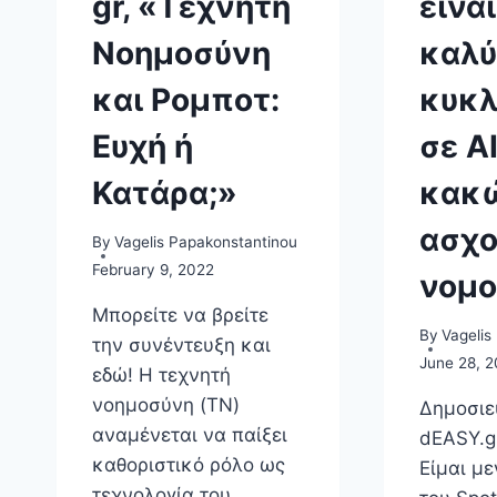
gr, «Τεχνητή
είναι
Νοημοσύνη
καλύ
και Ρομποτ:
κυκλ
Ευχή ή
σε ΑΙ
Κατάρα;»
κακ
ασχο
By
Vagelis Papakonstantinou
February 9, 2022
νομο
Μπορείτε να βρείτε
By
Vagelis
την συνέντευξη και
June 28, 2
εδώ! Η τεχνητή
νοημοσύνη (TN)
Δημοσιε
αναμένεται να παίξει
dEASY.gr
καθοριστικό ρόλο ως
Είμαι μ
τεχνολογία του