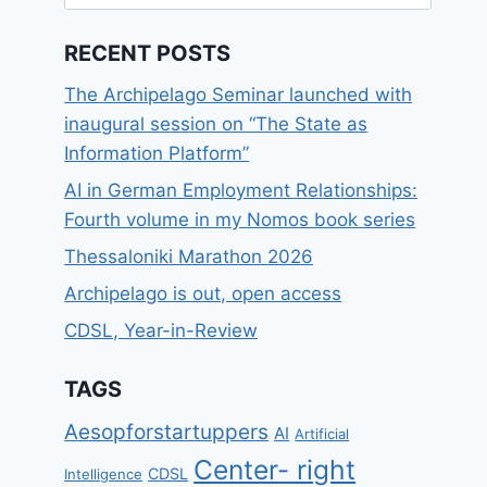
for:
RECENT POSTS
The Archipelago Seminar launched with
inaugural session on “The State as
Information Platform”
AI in German Employment Relationships:
Fourth volume in my Nomos book series
Thessaloniki Marathon 2026
Archipelago is out, open access
CDSL, Year-in-Review
TAGS
Aesopforstartuppers
AI
Artificial
Center- right
CDSL
Intelligence