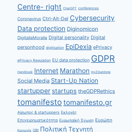
Centre- right
conferences
ChatGPT
Cybersecurity
Ctrl-Alt-Del
Coronavirus
Data protection
Diginomicon
Digital personality
Digital
DigitaliaMoralia
EpiDexia
personhood
ePrivacy
digitisation
GDPR
EU data protection
ePrivacy Regulation
Internet
Marathon
Handbook
myZibaldone
Start-Up Nation
Social Media
startupper
startups
theGDPRethics
tomanifesto
tomanifesto.gr
Αίσωπος & startuppers
Εκλογές
Ευρώπη
Επιχειρηματικότητα
Ευρωπαϊκή Ένωση
Πολιτική
Τεχνητή
ΟΒΙ
Κοινωνία