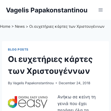
Skip
Vagelis Papakonstantinou
to
content
Home
>
News
>
Οι ευχετήριες κάρτες των Χριστουγέννων
BLOG POSTS
Οι ευχετήριες κάρτες
των Χριστουγέννων
By
Vagelis Papakonstantinou
December 24, 2018
Ανήκω σε κείνη τη
γενιά που έχει
περάσει όλα τα