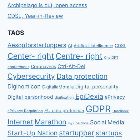
Archipelago is out, open access
CDSL, Year-in-Review
TAGS
Aesopforstartuppers
AI
CDSL
Artificial Intelligence
Center- right
Centre- right
ChatGPT
Ctrl-Alt-Del
Coronavirus
conferences
Cybersecurity
Data protection
Diginomicon
Digital personality
DigitaliaMoralia
EpiDexia
Digital personhood
ePrivacy
digitisation
GDPR
EU data protection
ePrivacy Regulation
Handbook
Internet
Marathon
Social Media
myZibaldone
startupper
Start-Up Nation
startups