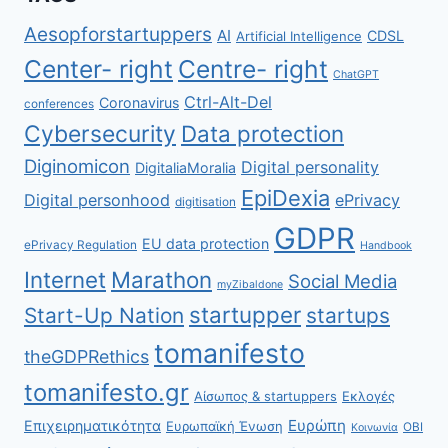
Aesopforstartuppers
AI
CDSL
Artificial Intelligence
Center- right
Centre- right
ChatGPT
Ctrl-Alt-Del
Coronavirus
conferences
Cybersecurity
Data protection
Diginomicon
Digital personality
DigitaliaMoralia
EpiDexia
Digital personhood
ePrivacy
digitisation
GDPR
EU data protection
ePrivacy Regulation
Handbook
Internet
Marathon
Social Media
myZibaldone
startupper
Start-Up Nation
startups
tomanifesto
theGDPRethics
tomanifesto.gr
Αίσωπος & startuppers
Εκλογές
Ευρώπη
Επιχειρηματικότητα
Ευρωπαϊκή Ένωση
ΟΒΙ
Κοινωνία