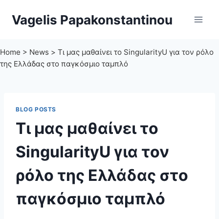
Skip
Vagelis Papakonstantinou
to
content
Home
>
News
>
Τι μας μαθαίνει το SingularityU για τον ρόλο
της Ελλάδας στο παγκόσμιο ταμπλό
BLOG POSTS
Τι μας μαθαίνει το
SingularityU για τον
ρόλο της Ελλάδας στο
παγκόσμιο ταμπλό