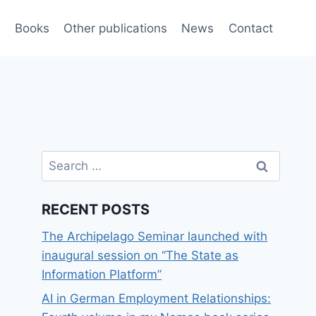
e
Books
Other publications
News
Contact
Search
for:
RECENT POSTS
The Archipelago Seminar launched with
inaugural session on “The State as
Information Platform”
AI in German Employment Relationships: