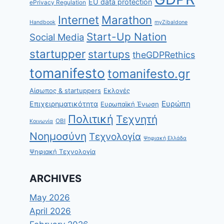
EU data protection
ePrivacy Regulation
Internet
Marathon
Handbook
myZibaldone
Start-Up Nation
Social Media
startupper
startups
theGDPRethics
tomanifesto
tomanifesto.gr
Αίσωπος & startuppers
Εκλογές
Ευρώπη
Επιχειρηματικότητα
Ευρωπαϊκή Ένωση
Πολιτική
Τεχνητή
ΟΒΙ
Κοινωνία
Νοημοσύνη
Τεχνολογία
Ψηφιακή Ελλάδα
Ψηφιακή Τεχνολογία
ARCHIVES
May 2026
April 2026