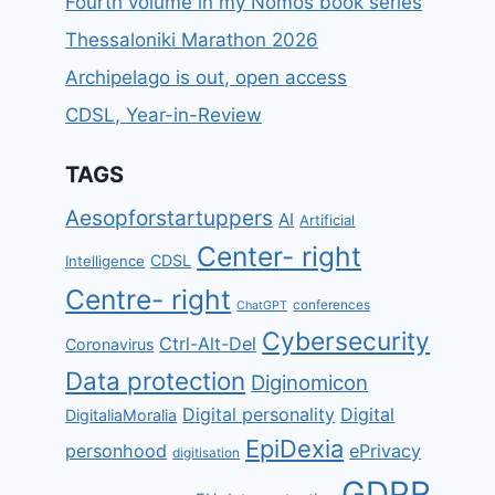
Fourth volume in my Nomos book series
Thessaloniki Marathon 2026
Archipelago is out, open access
CDSL, Year-in-Review
TAGS
Aesopforstartuppers
AI
Artificial
Center- right
CDSL
Intelligence
Centre- right
conferences
ChatGPT
Cybersecurity
Ctrl-Alt-Del
Coronavirus
Data protection
Diginomicon
Digital personality
Digital
DigitaliaMoralia
EpiDexia
personhood
ePrivacy
digitisation
GDPR