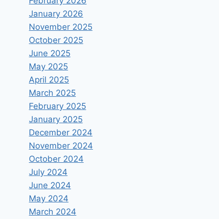
February 2026
January 2026
November 2025
October 2025
June 2025
May 2025
2ο Διεθνές Συνέδριο για την
April 2025
Τεχνητή Νοημοσύνη (Quo
March 2025
Vadis AI?)
February 2025
January 2025
By
Vagelis Papakonstantinou
June 17, 2022
December 2024
November 2024
October 2024
July 2024
June 2024
May 2024
March 2024