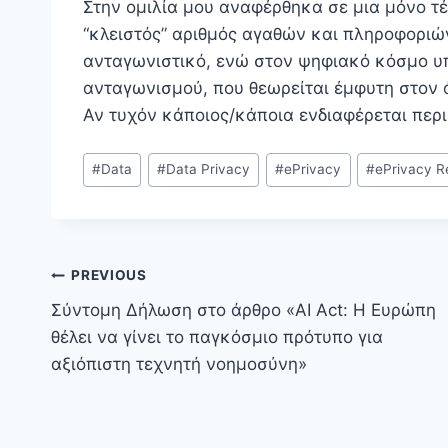
Στην ομιλία μου αναφέρθηκα σε μια μόνο τ
“κλειστός” αριθμός αγαθών και πληροφορι
ανταγωνιστικό, ενώ στον ψηφιακό κόσμο υπ
ανταγωνισμού, που θεωρείται έμφυτη στον 
Αν τυχόν κάποιος/κάποια ενδιαφέρεται περι
Post
#
Data
#
Data Privacy
#
ePrivacy
#
ePrivacy R
Tags:
Post
PREVIOUS
Σύντομη Δήλωση στο άρθρο «AI Act: Η Ευρώπη
navigation
θέλει να γίνει το παγκόσμιο πρότυπο για
αξιόπιστη τεχνητή νοημοσύνη»