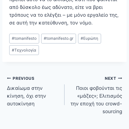
από δύσκολο έως αδύνατο, είτε να βρει
τρόπους να το ελέγξει – με μόνο εργαλείο της,
σε αυτή την κατεύθυνση, τον νόμο.
Post
#
tomanifesto
#
tomanifesto.gr
#
Ευρώπη
Tags:
#
Τεχνολογία
Post
PREVIOUS
NEXT
Δικαίωμα στην
Ποιοι φοβούνται τις
navigation
κίνηση, όχι στην
«μάζες»; Ελιτισμός
αυτοκίνηση
την εποχή του crowd-
sourcing