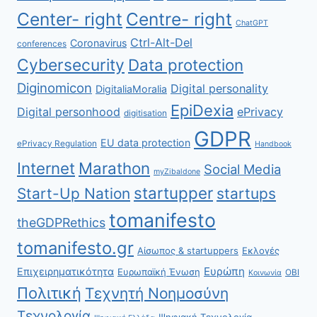
Center- right
Centre- right
ChatGPT
Ctrl-Alt-Del
Coronavirus
conferences
Cybersecurity
Data protection
Diginomicon
Digital personality
DigitaliaMoralia
EpiDexia
Digital personhood
ePrivacy
digitisation
GDPR
EU data protection
ePrivacy Regulation
Handbook
Internet
Marathon
Social Media
myZibaldone
startupper
Start-Up Nation
startups
tomanifesto
theGDPRethics
tomanifesto.gr
Αίσωπος & startuppers
Εκλογές
Ευρώπη
Επιχειρηματικότητα
Ευρωπαϊκή Ένωση
ΟΒΙ
Κοινωνία
Πολιτική
Τεχνητή Νοημοσύνη
Τεχνολογία
Ψηφιακή Τεχνολογία