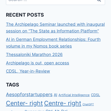
for:
RECENT POSTS
The Archipelago Seminar launched with inaugural
session on “The State as Information Platform”
AI in German Employment Relationships: Fourth
volume in my Nomos book series
Thessaloniki Marathon 2026
Archipelago is out, open access
CDSL, Year-in-Review
TAGS
Aesopforstartuppers
AI
CDSL
Artificial Intelligence
Center- right
Centre- right
ChatGPT