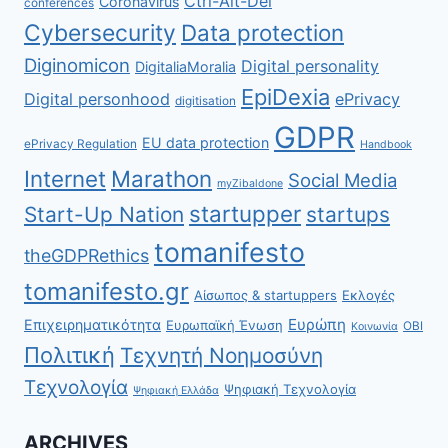
Ctrl-Alt-Del
Coronavirus
conferences
Cybersecurity
Data protection
Diginomicon
Digital personality
DigitaliaMoralia
EpiDexia
Digital personhood
ePrivacy
digitisation
GDPR
EU data protection
ePrivacy Regulation
Handbook
Internet
Marathon
Social Media
myZibaldone
startupper
Start-Up Nation
startups
tomanifesto
theGDPRethics
tomanifesto.gr
Αίσωπος & startuppers
Εκλογές
Ευρώπη
Επιχειρηματικότητα
Ευρωπαϊκή Ένωση
ΟΒΙ
Κοινωνία
Πολιτική
Τεχνητή Νοημοσύνη
Τεχνολογία
Ψηφιακή Τεχνολογία
Ψηφιακή Ελλάδα
ARCHIVES