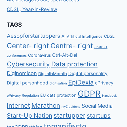
CDSL, Year-in-Review
TAGS
Aesopforstartuppers
AI
CDSL
Artificial Intelligence
Center- right
Centre- right
ChatGPT
Ctrl-Alt-Del
Coronavirus
conferences
Cybersecurity
Data protection
Diginomicon
Digital personality
DigitaliaMoralia
EpiDexia
Digital personhood
ePrivacy
digitisation
GDPR
EU data protection
ePrivacy Regulation
Handbook
Internet
Marathon
Social Media
myZibaldone
startupper
Start-Up Nation
startups
tomanifesto