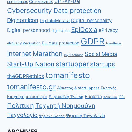
Ctrl-Alt-Del
Coronavirus
conferences
Cybersecurity
Data protection
Diginomicon
Digital personality
DigitaliaMoralia
EpiDexia
Digital personhood
ePrivacy
digitisation
GDPR
EU data protection
ePrivacy Regulation
Handbook
Internet
Marathon
Social Media
myZibaldone
startupper
Start-Up Nation
startups
tomanifesto
theGDPRethics
tomanifesto.gr
Αίσωπος & startuppers
Εκλογές
Ευρώπη
Επιχειρηματικότητα
Ευρωπαϊκή Ένωση
ΟΒΙ
Κοινωνία
Πολιτική
Τεχνητή Νοημοσύνη
Τεχνολογία
Ψηφιακή Τεχνολογία
Ψηφιακή Ελλάδα
ARCHIVES