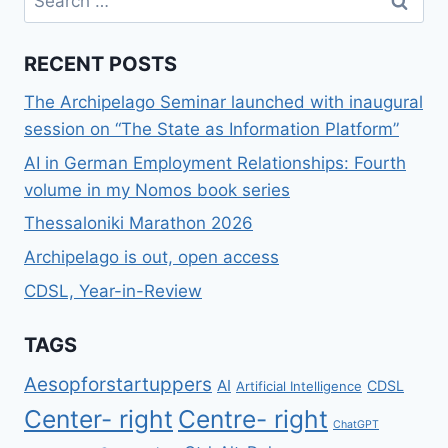
for:
RECENT POSTS
The Archipelago Seminar launched with inaugural
session on “The State as Information Platform”
AI in German Employment Relationships: Fourth
volume in my Nomos book series
Thessaloniki Marathon 2026
Archipelago is out, open access
CDSL, Year-in-Review
TAGS
Aesopforstartuppers
AI
CDSL
Artificial Intelligence
Center- right
Centre- right
ChatGPT