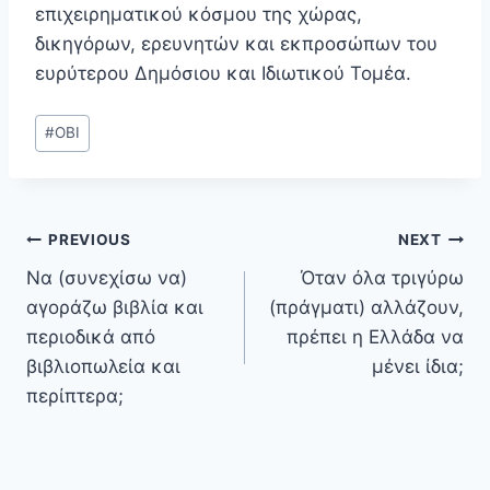
επιχειρηματικού κόσμου της χώρας,
δικηγόρων, ερευνητών και εκπροσώπων του
ευρύτερου Δημόσιου και Ιδιωτικού Τομέα.
Post
#
ΟΒΙ
Tags:
Post
PREVIOUS
NEXT
Να (συνεχίσω να)
Όταν όλα τριγύρω
navigation
αγοράζω βιβλία και
(πράγματι) αλλάζουν,
περιοδικά από
πρέπει η Ελλάδα να
βιβλιοπωλεία και
μένει ίδια;
περίπτερα;