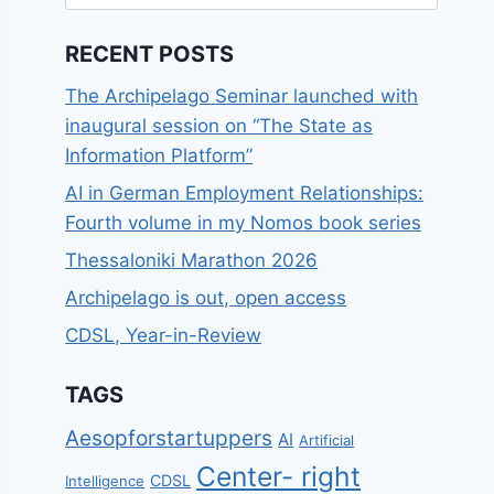
for:
RECENT POSTS
The Archipelago Seminar launched with
inaugural session on “The State as
Information Platform”
AI in German Employment Relationships:
Fourth volume in my Nomos book series
Thessaloniki Marathon 2026
Archipelago is out, open access
CDSL, Year-in-Review
TAGS
Aesopforstartuppers
AI
Artificial
Center- right
CDSL
Intelligence