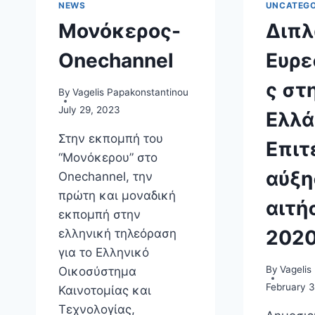
NEWS
UNCATEGO
Μονόκερος-
Διπ
Onechannel
Ευρε
ς στ
By
Vagelis Papakonstantinou
July 29, 2023
Ελλά
Στην εκπομπή του
Επιτ
“Μονόκερου” στο
αύξη
Onechannel, την
πρώτη και μοναδική
αιτή
εκπομπή στην
2020
ελληνική τηλεόραση
για το Ελληνικό
By
Vagelis
Οικοσύστημα
February 3
Καινοτομίας και
Τεχνολογίας,