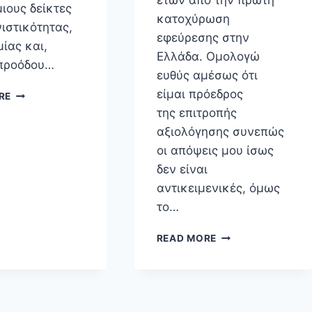
ιους δείκτες
κατοχύρωση
ιστικότητας,
εφεύρεσης στην
ίας και,
Ελλάδα. Ομολογώ
 προόδου…
ευθύς αμέσως ότι
ΔΙΠΛΏΜΑΤΑ
είμαι πρόεδρος
RE
ΕΥΡΕΣΙΤΕΧΝΊΑΣ
της επιτροπής
ΣΤΗΝ
αξιολόγησης συνεπώς
ΕΛΛΆΔΑ:
οι απόψεις μου ίσως
ΕΠΙΤΈΛΟΥΣ,
ΑΎΞΗΣΗ
δεν είναι
ΤΩΝ
αντικειμενικές, όμως
ΑΙΤΉΣΕΩΝ
το…
ΤΟ
2020!
ΈΛΛΗΝΕΣ
READ MORE
ΕΦΕΥΡΈΤΕΣ,
Ο
ΔΙΑΓΩΝΙΣΜΌΣ
ΤΟΥ
ΟΒΙ,