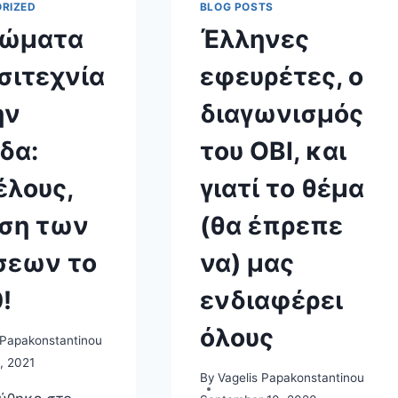
RIZED
BLOG POSTS
λώματα
Έλληνες
σιτεχνία
εφευρέτες, ο
ην
διαγωνισμός
δα:
του ΟΒΙ, και
έλους,
γιατί το θέμα
ση των
(θα έπρεπε
σεων το
να) μας
!
ενδιαφέρει
όλους
 Papakonstantinou
, 2021
By
Vagelis Papakonstantinou