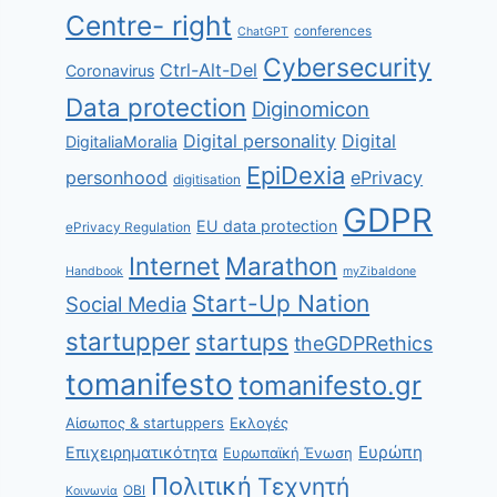
Centre- right
conferences
ChatGPT
Cybersecurity
Ctrl-Alt-Del
Coronavirus
Data protection
Diginomicon
Digital personality
Digital
DigitaliaMoralia
EpiDexia
personhood
ePrivacy
digitisation
GDPR
EU data protection
ePrivacy Regulation
Internet
Marathon
Handbook
myZibaldone
Start-Up Nation
Social Media
startupper
startups
theGDPRethics
tomanifesto
tomanifesto.gr
Αίσωπος & startuppers
Εκλογές
Ευρώπη
Επιχειρηματικότητα
Ευρωπαϊκή Ένωση
Πολιτική
Τεχνητή
ΟΒΙ
Κοινωνία