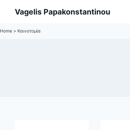
Skip
Vagelis Papakonstantinou
to
content
Home
>
Καινοτομία