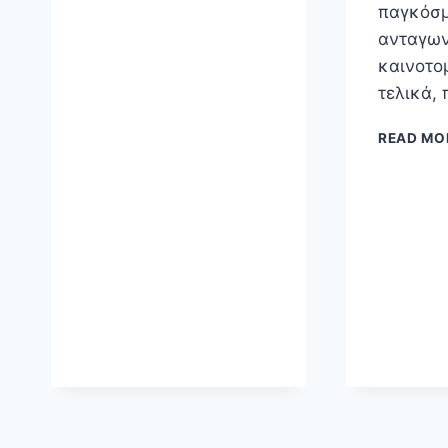
παγκόσμ
ανταγων
καινοτομ
τελικά,
READ MO