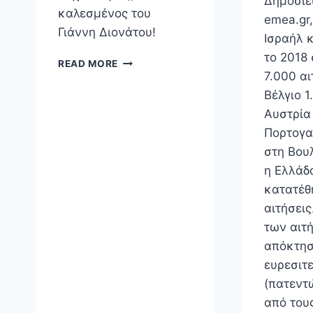
Δημοσιε
καλεσμένος του
emea.gr,
Γιάννη Διονάτου!
Ισραήλ 
το 2018
ΜΟΝΌΚΕΡΟΣ-
READ MORE
ONECHANNEL
7.000 αι
Βέλγιο 1
Αυστρία
Πορτογα
στη Βουλ
η Ελλάδ
κατατέθ
αιτήσεις
των αιτ
απόκτησ
ευρεσιτ
(πατεντώ
από του