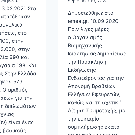
ύθηκε στο
September 10, 2020
 3.02.2021 Στο
Δημοσιεύθηκε στο
κατατέθηκαν
emea.gr, 10.09.2020
 συνολικά
Πριν λίγες μέρες
τήσεις, στο
ο Οργανισμός
.100, στην
Βιομηχανικής
 2.000, στην
Ιδιοκτησίας δημοσίευσε
λία 690 και
την Πρόσκληση
γαρία 198. Και
Εκδήλωσης
α; Στην Ελλάδα
Ενδιαφέροντος για την
ηκαν 579
Απονομή Βραβείων
. Ο αριθμός
Ελλήνων Εφευρετών,
ήσεων για την
καθώς και τη σχετική
η διπλωμάτων
Αίτηση Συμμετοχής, με
εχνίας
την ευκαιρία
ν) είναι ένας
συμπλήρωσης εκατό
ς βασικούς
ετών από την πρώτη