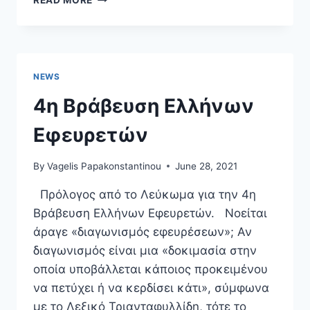
READ MORE
ARTICLE:
DIGITALISATION
OF
WATER
SERVICES
NEWS
AND
THE
4η Βράβευση Ελλήνων
WATER
SECTOR
Εφευρετών
CYBER
THREAT
By
Vagelis Papakonstantinou
June 28, 2021
LANDSCAPE:
IS
Πρόλογος από το Λεύκωμα για την 4η
THE
Βράβευση Ελλήνων Εφευρετών. Νοείται
EU
REGULATORY
άραγε «διαγωνισμός εφευρέσεων»; Αν
FRAMEWORK
διαγωνισμός είναι μια «δοκιμασία στην
ADEQUATE?
οποία υποβάλλεται κάποιος προκειμένου
να πετύχει ή να κερδίσει κάτι», σύμφωνα
με το Λεξικό Τριανταφυλλίδη, τότε το