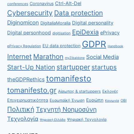
Ctrl-Alt-Del
Coronavirus
conferences
Cybersecurity
Data protection
Diginomicon
Digital personality
DigitaliaMoralia
EpiDexia
Digital personhood
ePrivacy
digitisation
GDPR
EU data protection
ePrivacy Regulation
Handbook
Internet
Marathon
Social Media
myZibaldone
startupper
Start-Up Nation
startups
tomanifesto
theGDPRethics
tomanifesto.gr
Αίσωπος & startuppers
Εκλογές
Ευρώπη
Επιχειρηματικότητα
Ευρωπαϊκή Ένωση
ΟΒΙ
Κοινωνία
Πολιτική
Τεχνητή Νοημοσύνη
Τεχνολογία
Ψηφιακή Τεχνολογία
Ψηφιακή Ελλάδα