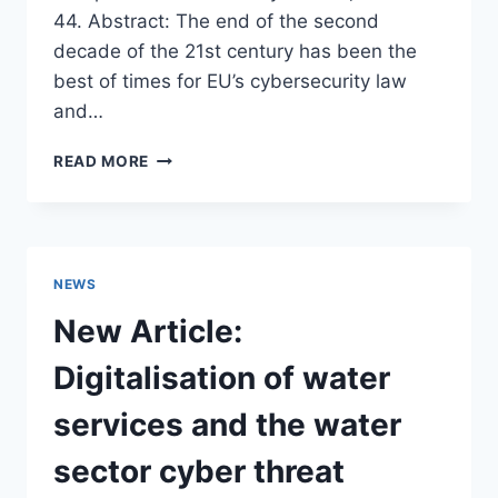
44. Abstract: The end of the second
decade of the 21st century has been the
best of times for EU’s cybersecurity law
and…
NEW
READ MORE
ARTICLE:
CYBERSECURITY
AS
PRAXIS
AND
NEWS
AS
A
New Article:
STATE:
THE
Digitalisation of water
EU
LAW
services and the water
PATH
TOWARDS
sector cyber threat
ACKNOWLEDGEMENT