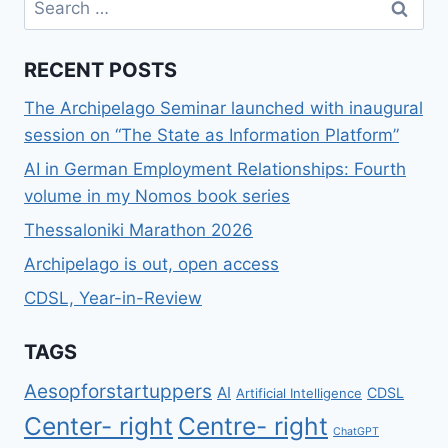
for:
RECENT POSTS
The Archipelago Seminar launched with inaugural
session on “The State as Information Platform”
AI in German Employment Relationships: Fourth
volume in my Nomos book series
Thessaloniki Marathon 2026
Archipelago is out, open access
CDSL, Year-in-Review
TAGS
Aesopforstartuppers
AI
CDSL
Artificial Intelligence
Center- right
Centre- right
ChatGPT