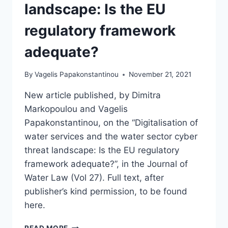
OF
landscape: Is the EU
A
NEW
regulatory framework
RIGHT
TO
adequate?
CYBERSECURITY?
By
Vagelis Papakonstantinou
November 21, 2021
New article published, by Dimitra
Markopoulou and Vagelis
Papakonstantinou, on the “Digitalisation of
water services and the water sector cyber
threat landscape: Is the EU regulatory
framework adequate?”, in the Journal of
Water Law (Vol 27). Full text, after
publisher’s kind permission, to be found
here.
NEW