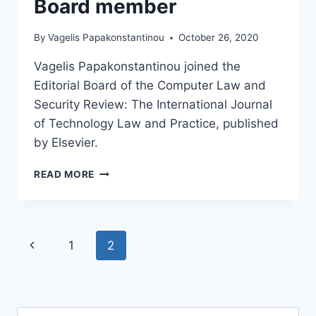
Board member
ΓΙΑ
ΤΟΝ
By
Vagelis Papakonstantinou
October 26, 2020
ΟΡΓΑΝΙΣΜΌ
ΒΙΟΜΗΧΑΝΙΚΉΣ
Vagelis Papakonstantinou joined the
ΙΔΙΟΚΤΗΣΊΑΣ»
Editorial Board of the Computer Law and
Security Review: The International Journal
of Technology Law and Practice, published
by Elsevier.
COMPUTER
READ MORE
LAW
AND
SECURITY
REVIEW,
Page
Previous
1
2
EDITORIAL
BOARD
navigation
Page
MEMBER
Search