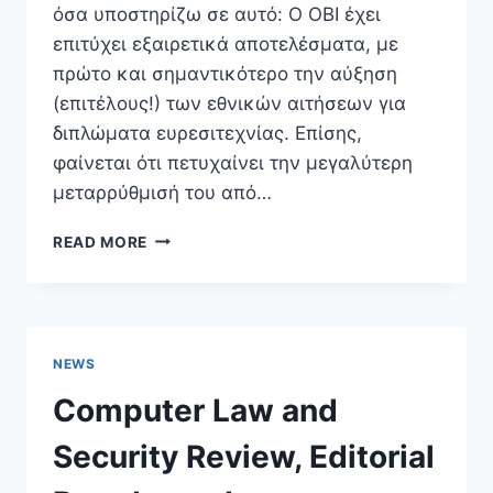
όσα υποστηρίζω σε αυτό: Ο ΟΒΙ έχει
επιτύχει εξαιρετικά αποτελέσματα, με
πρώτο και σημαντικότερο την αύξηση
(επιτέλους!) των εθνικών αιτήσεων για
διπλώματα ευρεσιτεχνίας. Επίσης,
φαίνεται ότι πετυχαίνει την μεγαλύτερη
μεταρρύθμισή του από…
«ΑΝΑΦΟΡΆ
READ MORE
ΤΟΥ
ΥΠΟΥΡΓΟΎ
ΑΝΆΠΤΥΞΗΣ
ΚΑΙ
ΕΠΕΝΔΎΣΕΩΝ
NEWS
ΚΥΡΊΟΥ
ΆΔΩΝΙ
Computer Law and
ΓΕΩΡΓΙΆΔΗ
ΣΕ
Security Review, Editorial
ΚΕΊΜΕΝΌ
ΜΟΥ