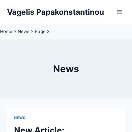
Skip
Vagelis Papakonstantinou
to
content
Home
>
News
>
Page 2
News
NEWS
New Article: