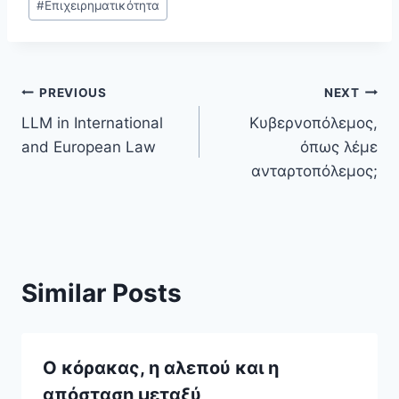
#
Επιχειρηματικότητα
Post
PREVIOUS
NEXT
LLM in International
Κυβερνοπόλεμος,
navigation
and European Law
όπως λέμε
ανταρτοπόλεμος;
Similar Posts
Ο κόρακας, η αλεπού και η
απόσταση μεταξύ