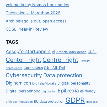
volume in my Nomos book series
Thessaloniki Marathon 2026
Archipelago is out, open access
CDSL, Year-in-Review
TAGS
Aesopforstartuppers
AI
CDSL
Artificial Intelligence
Center- right
Centre- right
ChatGPT
Ctrl-Alt-Del
Coronavirus
conferences
Cybersecurity
Data protection
Diginomicon
Digital personality
DigitaliaMoralia
EpiDexia
Digital personhood
ePrivacy
digitisation
GDPR
EU data protection
ePrivacy Regulation
Handbook