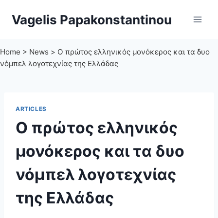
Skip
Vagelis Papakonstantinou
to
content
Home
>
News
>
Ο πρώτος ελληνικός μονόκερος και τα δυο
νόμπελ λογοτεχνίας της Ελλάδας
ARTICLES
Ο πρώτος ελληνικός
μονόκερος και τα δυο
νόμπελ λογοτεχνίας
της Ελλάδας