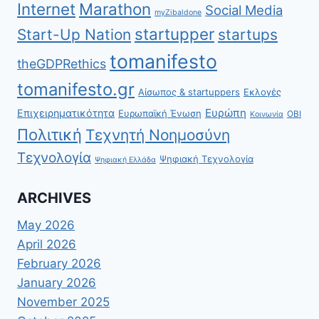
Internet
Marathon
Social Media
myZibaldone
startupper
Start-Up Nation
startups
tomanifesto
theGDPRethics
tomanifesto.gr
Αίσωπος & startuppers
Εκλογές
Ευρώπη
Επιχειρηματικότητα
Ευρωπαϊκή Ένωση
ΟΒΙ
Κοινωνία
Πολιτική
Τεχνητή Νοημοσύνη
Τεχνολογία
Ψηφιακή Τεχνολογία
Ψηφιακή Ελλάδα
ARCHIVES
May 2026
April 2026
February 2026
January 2026
November 2025