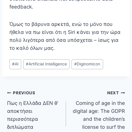
feedback.
Όμως το βάρυνα αρκετά, ενώ το μόνο που
ήθελα να πω είναι ότι η Siri κάνει για την ώρα
πολύ λιγότερα από όσα υπόσχεται – ίσως για
το καλό όλων μας.
Post
#
AI
#
Artificial Intelligence
#
Diginomicon
Tags:
Post
PREVIOUS
NEXT
Πως η Ελλάδα ΔΕΝ θ’
Coming of age in the
navigation
αποκτήσει
digital age: The GDPR
περισσότερα
and the children’s
διπλώματα
license to surf the