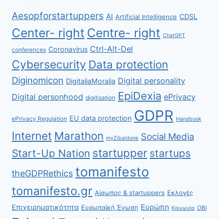
Aesopforstartuppers
AI
CDSL
Artificial Intelligence
Center- right
Centre- right
ChatGPT
Ctrl-Alt-Del
Coronavirus
conferences
Cybersecurity
Data protection
Diginomicon
Digital personality
DigitaliaMoralia
EpiDexia
Digital personhood
ePrivacy
digitisation
GDPR
EU data protection
ePrivacy Regulation
Handbook
Internet
Marathon
Social Media
myZibaldone
startupper
Start-Up Nation
startups
tomanifesto
theGDPRethics
tomanifesto.gr
Αίσωπος & startuppers
Εκλογές
Ευρώπη
Επιχειρηματικότητα
Ευρωπαϊκή Ένωση
ΟΒΙ
Κοινωνία