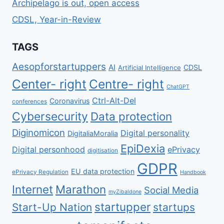
Archipelago is out, open access
CDSL, Year-in-Review
TAGS
Aesopforstartuppers
AI
CDSL
Artificial Intelligence
Center- right
Centre- right
ChatGPT
Ctrl-Alt-Del
Coronavirus
conferences
Cybersecurity
Data protection
Diginomicon
Digital personality
DigitaliaMoralia
EpiDexia
Digital personhood
ePrivacy
digitisation
GDPR
EU data protection
ePrivacy Regulation
Handbook
Internet
Marathon
Social Media
myZibaldone
startupper
Start-Up Nation
startups