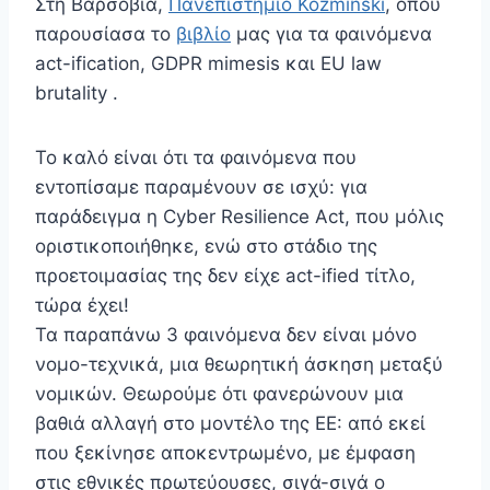
Στη Βαρσοβία,
Πανεπιστήμιο Kozminski
, όπου
παρουσίασα το
βιβλίο
μας για τα φαινόμενα
act-ification, GDPR mimesis και EU law
brutality .
Το καλό είναι ότι τα φαινόμενα που
εντοπίσαμε παραμένουν σε ισχύ: για
παράδειγμα η Cyber Resilience Act, που μόλις
οριστικοποιήθηκε, ενώ στο στάδιο της
προετοιμασίας της δεν είχε act-ified τίτλο,
τώρα έχει!
Τα παραπάνω 3 φαινόμενα δεν είναι μόνο
νομο-τεχνικά, μια θεωρητική άσκηση μεταξύ
νομικών. Θεωρούμε ότι φανερώνουν μια
βαθιά αλλαγή στο μοντέλο της ΕΕ: από εκεί
που ξεκίνησε αποκεντρωμένο, με έμφαση
στις εθνικές πρωτεύουσες, σιγά-σιγά ο