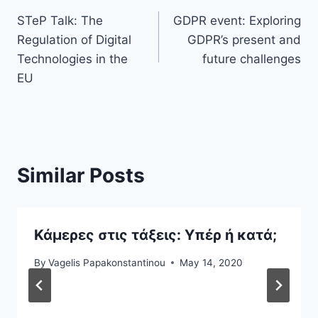
Post
STeP Talk: The
GDPR event: Exploring
navigation
Regulation of Digital
GDPR’s present and
Technologies in the
future challenges
EU
Similar Posts
Κάμερες στις τάξεις: Υπέρ ή κατά;
By
Vagelis Papakonstantinou
May 14, 2020