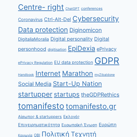
Centre- right
conferences
ChatGPT
Cybersecurity
Ctrl-Alt-Del
Coronavirus
Data protection
Diginomicon
Digital personality
Digital
DigitaliaMoralia
EpiDexia
personhood
ePrivacy
digitisation
GDPR
EU data protection
ePrivacy Regulation
Internet
Marathon
Handbook
myZibaldone
Start-Up Nation
Social Media
startupper
startups
theGDPRethics
tomanifesto
tomanifesto.gr
Αίσωπος & startuppers
Εκλογές
Ευρώπη
Επιχειρηματικότητα
Ευρωπαϊκή Ένωση
Πολιτική
Τεχνητή
ΟΒΙ
Κοινωνία