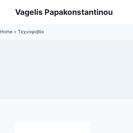
Skip
Vagelis Papakonstantinou
to
content
Home
>
Τεχνοφοβία