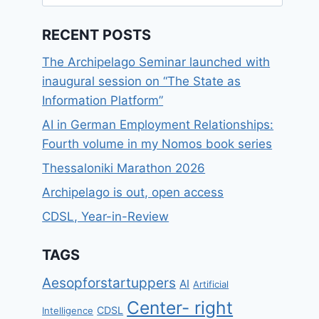
for:
RECENT POSTS
The Archipelago Seminar launched with
inaugural session on “The State as
Information Platform”
AI in German Employment Relationships:
Fourth volume in my Nomos book series
Thessaloniki Marathon 2026
Archipelago is out, open access
CDSL, Year-in-Review
TAGS
Aesopforstartuppers
AI
Artificial
Center- right
CDSL
Intelligence