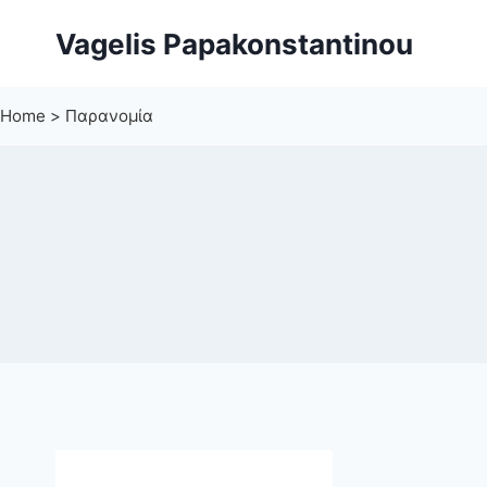
Skip
Vagelis Papakonstantinou
to
content
Home
>
Παρανομία