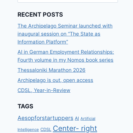
for:
RECENT POSTS
The Archipelago Seminar launched with
inaugural session on “The State as
Information Platform”
AI in German Employment Relationships:
Fourth volume in my Nomos book series
Thessaloniki Marathon 2026
Archipelago is out, open access
CDSL, Year-in-Review
TAGS
Aesopforstartuppers
AI
Artificial
Center- right
CDSL
Intelligence