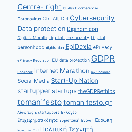
Centre- right
conferences
ChatGPT
Cybersecurity
Ctrl-Alt-Del
Coronavirus
Data protection
Diginomicon
Digital personality
Digital
DigitaliaMoralia
EpiDexia
personhood
ePrivacy
digitisation
GDPR
EU data protection
ePrivacy Regulation
Internet
Marathon
Handbook
myZibaldone
Start-Up Nation
Social Media
startupper
startups
theGDPRethics
tomanifesto
tomanifesto.gr
Αίσωπος & startuppers
Εκλογές
Ευρώπη
Επιχειρηματικότητα
Ευρωπαϊκή Ένωση
Πολιτική
Τεχνητή
ΟΒΙ
Κοινωνία