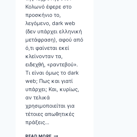
Κολωνό έφερε στο
προσκήνιο το,
λεγόμενο, dark web
(δεν υπάρχει ελληνική
μετάφραση), αφού από
ό,τι φαίνεται εκεί
κλείνονταν τα,
ειδεχθή, «ραντεβού».
Τι είναι όμως το dark
web; Πως και γιατί
υπάρχει; Και, κυρίως,
αν τελικά
χρησιμοποιείται για
τέτοιες απωθητικές
πράξεις…
ΤΟ
READ MORE