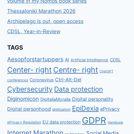
volume in my Nomos book series
Thessaloniki Marathon 2026
Archipelago is out, open access
CDSL, Year-in-Review
TAGS
Aesopforstartuppers
AI
CDSL
Artificial Intelligence
Center- right
Centre- right
ChatGPT
Ctrl-Alt-Del
Coronavirus
conferences
Cybersecurity
Data protection
Diginomicon
Digital personality
DigitaliaMoralia
EpiDexia
Digital personhood
ePrivacy
digitisation
GDPR
EU data protection
ePrivacy Regulation
Handbook
Internet
Marathon
Social Media